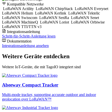
Kompatible Netzwerke
LoRaWAN Actility
LoRaWAN ChirpStack
LoRaWAN Everynet
LoRaWAN Helium
LoRaWAN Kerlink
LoRaWAN Tektelic
LoRaWAN Swisscom
LoRaWAN SenRa
LoRaWAN Senet
LoRaWAN MachineQ
LoRaWAN Loriot
LoRaWAN Orbiwise
LoRaWAN TTI/TTN v3
Integrationsanleitung
Schritt-für-Schritt-Anleitung lesen
Dokumentation
Integrationsanleitung ansehen
Weitere Geräte entdecken
Weitere IoT-Geräte, die mit TagoIO integriert sind
Abeeway Compact Tracker
Multi-mode tracker, supporting accurate outdoor and indoor
geolocation over LoRaWAN™