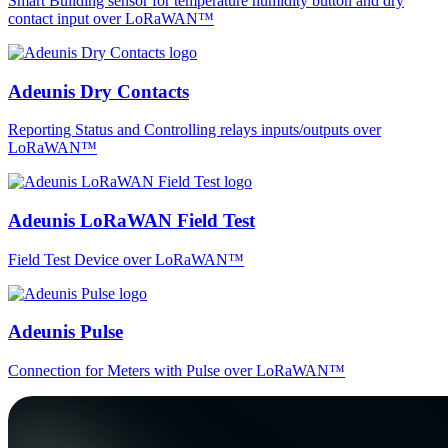
Smart Building sensor for temperature humidity button and dry
contact input over LoRaWAN™
Adeunis Dry Contacts
Reporting Status and Controlling relays inputs/outputs over
LoRaWAN™
Adeunis LoRaWAN Field Test
Field Test Device over LoRaWAN™
Adeunis Pulse
Connection for Meters with Pulse over LoRaWAN™