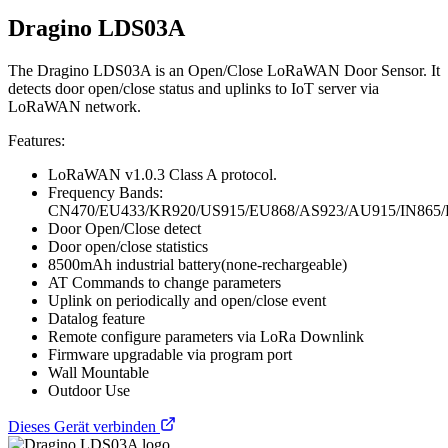
Dragino LDS03A
The Dragino LDS03A is an Open/Close LoRaWAN Door Sensor. It
detects door open/close status and uplinks to IoT server via
LoRaWAN network.
Features:
LoRaWAN v1.0.3 Class A protocol.
Frequency Bands:
CN470/EU433/KR920/US915/EU868/AS923/AU915/IN865
Door Open/Close detect
Door open/close statistics
8500mAh industrial battery(none-rechargeable)
AT Commands to change parameters
Uplink on periodically and open/close event
Datalog feature
Remote configure parameters via LoRa Downlink
Firmware upgradable via program port
Wall Mountable
Outdoor Use
Dieses Gerät verbinden