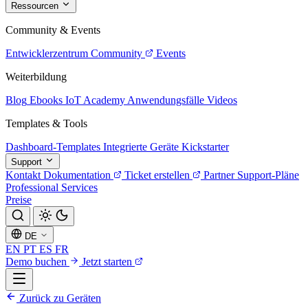
Ressourcen
Community & Events
Entwicklerzentrum
Community
Events
Weiterbildung
Blog
Ebooks
IoT Academy
Anwendungsfälle
Videos
Templates & Tools
Dashboard-Templates
Integrierte Geräte
Kickstarter
Support
Kontakt
Dokumentation
Ticket erstellen
Partner
Support-Pläne
Professional Services
Preise
DE
EN
PT
ES
FR
Demo buchen
Jetzt starten
Zurück zu Geräten