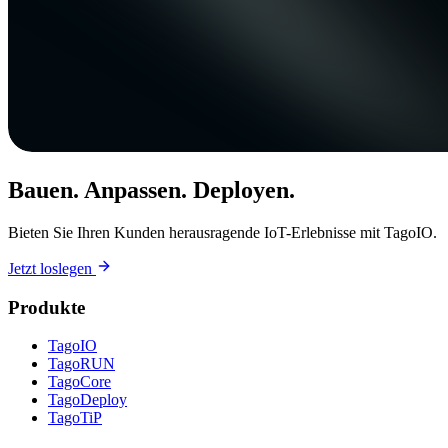
Bauen. Anpassen. Deployen.
Bieten Sie Ihren Kunden herausragende IoT-Erlebnisse mit TagoIO.
Jetzt loslegen
Produkte
TagoIO
TagoRUN
TagoCore
TagoDeploy
TagoTiP