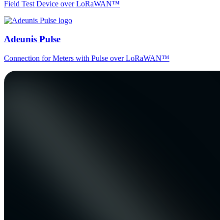
Field Test Device over LoRaWAN™
Adeunis Pulse
Connection for Meters with Pulse over LoRaWAN™