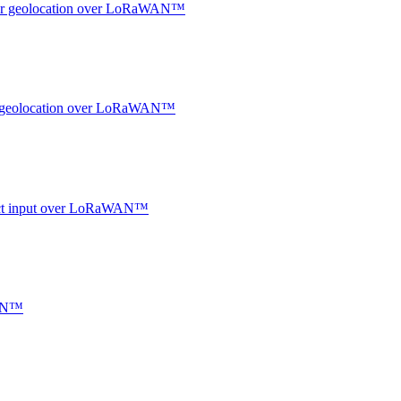
ndoor geolocation over LoRaWAN™
oor geolocation over LoRaWAN™
ntact input over LoRaWAN™
WAN™