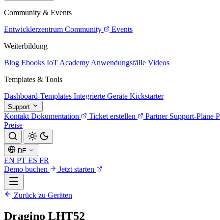
Community & Events
Entwicklerzentrum
Community
Events
Weiterbildung
Blog
Ebooks
IoT Academy
Anwendungsfälle
Videos
Templates & Tools
Dashboard-Templates
Integrierte Geräte
Kickstarter
Support
Kontakt
Dokumentation
Ticket erstellen
Partner
Support-Pläne
P
Preise
DE
EN
PT
ES
FR
Demo buchen
Jetzt starten
Zurück zu Geräten
Dragino LHT52