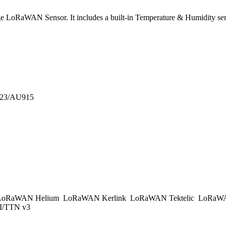
LoRaWAN Sensor. It includes a built-in Temperature & Humidity sens
923/AU915
oRaWAN Helium
LoRaWAN Kerlink
LoRaWAN Tektelic
LoRaWA
/TTN v3