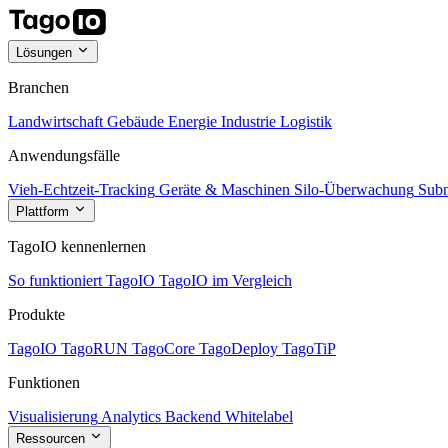
Lösungen
Branchen
Landwirtschaft
Gebäude
Energie
Industrie
Logistik
Anwendungsfälle
Vieh-Echtzeit-Tracking
Geräte & Maschinen
Silo-Überwachung
Subm
Plattform
TagoIO kennenlernen
So funktioniert TagoIO
TagoIO im Vergleich
Produkte
TagoIO
TagoRUN
TagoCore
TagoDeploy
TagoTiP
Funktionen
Visualisierung
Analytics
Backend
Whitelabel
Ressourcen