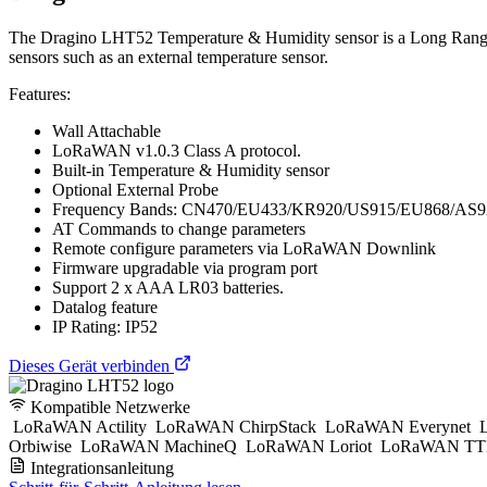
The Dragino LHT52 Temperature & Humidity sensor is a Long Range 
sensors such as an external temperature sensor.
Features:
Wall Attachable
LoRaWAN v1.0.3 Class A protocol.
Built-in Temperature & Humidity sensor
Optional External Probe
Frequency Bands: CN470/EU433/KR920/US915/EU868/AS
AT Commands to change parameters
Remote configure parameters via LoRaWAN Downlink
Firmware upgradable via program port
Support 2 x AAA LR03 batteries.
Datalog feature
IP Rating: IP52
Dieses Gerät verbinden
Kompatible Netzwerke
LoRaWAN Actility
LoRaWAN ChirpStack
LoRaWAN Everynet
L
Orbiwise
LoRaWAN MachineQ
LoRaWAN Loriot
LoRaWAN TTI
Integrationsanleitung