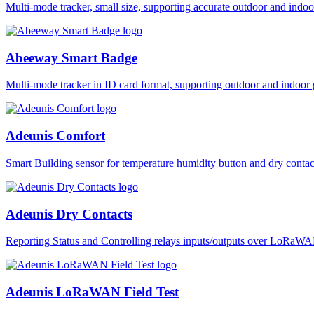
Multi-mode tracker, small size, supporting accurate outdoor and i
Abeeway Smart Badge
Multi-mode tracker in ID card format, supporting outdoor and ind
Adeunis Comfort
Smart Building sensor for temperature humidity button and dry co
Adeunis Dry Contacts
Reporting Status and Controlling relays inputs/outputs over LoRa
Adeunis LoRaWAN Field Test