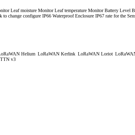
onitor Leaf moisture Monitor Leaf temperature Monitor Battery 
to change configure IP66 Waterproof Enclosure IP67 rate for the Sen
oRaWAN Helium
LoRaWAN Kerlink
LoRaWAN Loriot
LoRaWAN
TTN v3