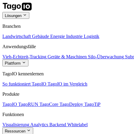
Lösungen
Branchen
Landwirtschaft
Gebäude
Energie
Industrie
Logistik
Anwendungsfälle
Vieh-Echtzeit-Tracking
Geräte & Maschinen
Silo-Überwachung
Subm
Plattform
TagoIO kennenlernen
So funktioniert TagoIO
TagoIO im Vergleich
Produkte
TagoIO
TagoRUN
TagoCore
TagoDeploy
TagoTiP
Funktionen
Visualisierung
Analytics
Backend
Whitelabel
Ressourcen