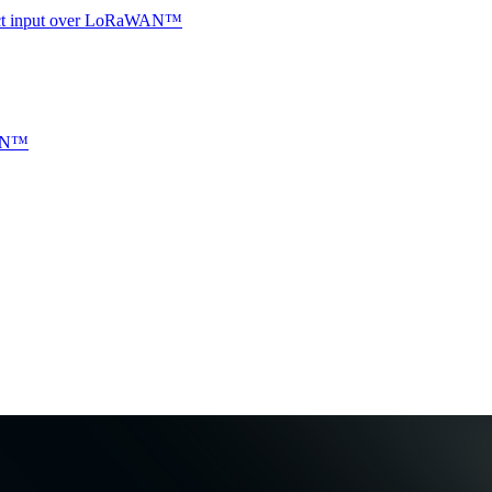
ntact input over LoRaWAN™
WAN™