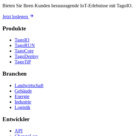
Bieten Sie Ihren Kunden herausragende IoT-Erlebnisse mit TagoIO.
Jetzt loslegen
Produkte
TagoIO
TagoRUN
TagoCore
TagoDeploy
TagoTiP
Branchen
Landwirtschaft
Gebäude
Energie
Industrie
Logistik
Entwickler
API