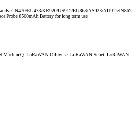
Level Bands: CN470/EU433/KR920/US915/EU868/AS923/AU915/IN865
sor Probe 8500mAh Battery for long term use
 MachineQ
LoRaWAN Orbiwise
LoRaWAN Senet
LoRaWAN