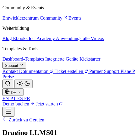
Community & Events
Entwicklerzentrum
Community
Events
Weiterbildung
Blog
Ebooks
IoT Academy
Anwendungsfälle
Videos
Templates & Tools
Dashboard-Templates
Integrierte Geräte
Kickstarter
Support
Kontakt
Dokumentation
Ticket erstellen
Partner
Support-Pläne
P
Preise
DE
EN
PT
ES
FR
Demo buchen
Jetzt starten
Zurück zu Geräten
Dragino LLMS01