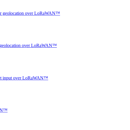
ndoor geolocation over LoRaWAN™
oor geolocation over LoRaWAN™
ntact input over LoRaWAN™
WAN™