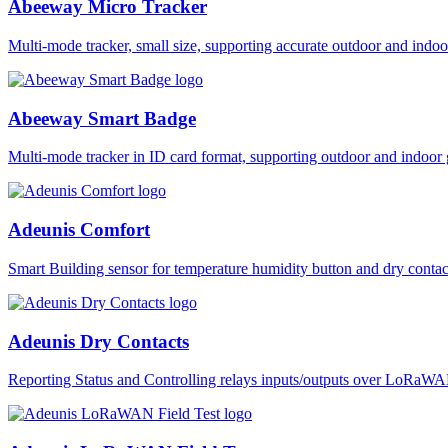
Abeeway Micro Tracker
Multi-mode tracker, small size, supporting accurate outdoor and i
Abeeway Smart Badge
Multi-mode tracker in ID card format, supporting outdoor and ind
Adeunis Comfort
Smart Building sensor for temperature humidity button and dry co
Adeunis Dry Contacts
Reporting Status and Controlling relays inputs/outputs over LoRa