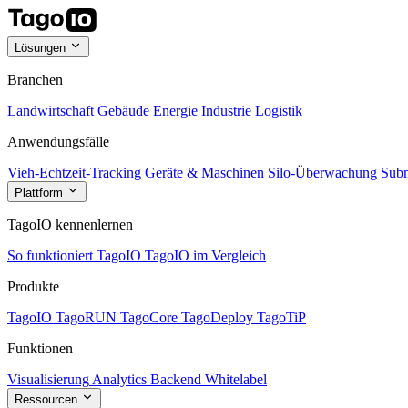
Lösungen
Branchen
Landwirtschaft
Gebäude
Energie
Industrie
Logistik
Anwendungsfälle
Vieh-Echtzeit-Tracking
Geräte & Maschinen
Silo-Überwachung
Subm
Plattform
TagoIO kennenlernen
So funktioniert TagoIO
TagoIO im Vergleich
Produkte
TagoIO
TagoRUN
TagoCore
TagoDeploy
TagoTiP
Funktionen
Visualisierung
Analytics
Backend
Whitelabel
Ressourcen