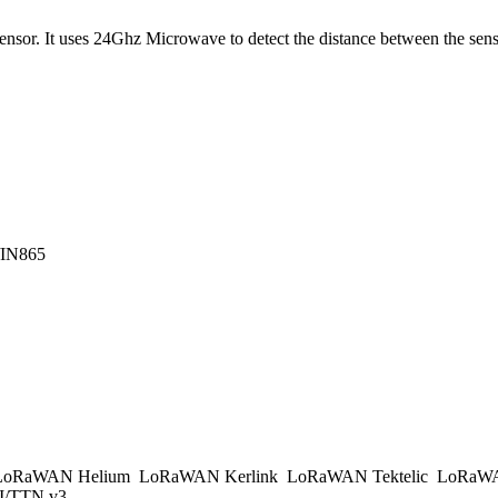
 It uses 24Ghz Microwave to detect the distance between the sensor
/IN865
oRaWAN Helium
LoRaWAN Kerlink
LoRaWAN Tektelic
LoRaWA
/TTN v3