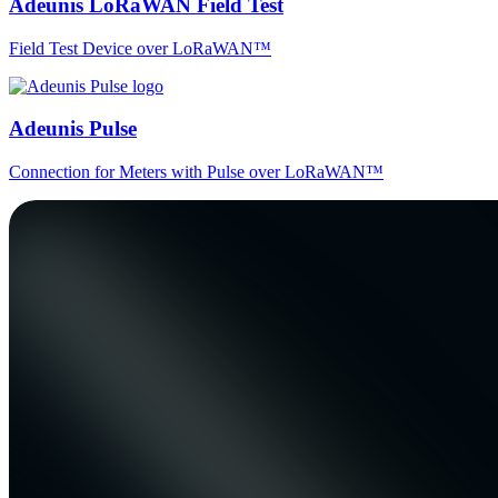
Adeunis LoRaWAN Field Test
Field Test Device over LoRaWAN™
Adeunis Pulse
Connection for Meters with Pulse over LoRaWAN™