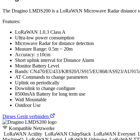
The Dragino LMDS200 is a LoRaWAN Microwave Radar distance sensor.
Features:
LoRaWAN 1.0.3 Class A
Ultra-low power consumption
Microwave Radar for distance detection
Measure Range: 0.5m ~ 20m
Accuracy: ±10cm
Short uplink interval for Distance Alarm
Monitor Battery Level
Bands: CN470/EU433/KR920/US915/EU868/AS923/AU915
AT Commands to change parameters
Uplink on periodically
Downlink to change configure
8500mAh Battery for long term use
Wall Mountable
Outdoor Use
Dieses Gerät verbinden
Kompatible Netzwerke
LoRaWAN Actility
LoRaWAN ChirpStack
LoRaWAN Everynet
L
MachineQ
LoRaWAN Loriot
LoRaWAN Orbiwise
LoRaWAN TTI