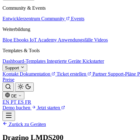
Community & Events
Entwicklerzentrum
Community
Events
Weiterbildung
Blog
Ebooks
IoT Academy
Anwendungsfälle
Videos
Templates & Tools
Dashboard-Templates
Integrierte Geräte
Kickstarter
Support
Kontakt
Dokumentation
Ticket erstellen
Partner
Support-Pläne
P
Preise
DE
EN
PT
ES
FR
Demo buchen
Jetzt starten
Zurück zu Geräten
Dragino LMDS200