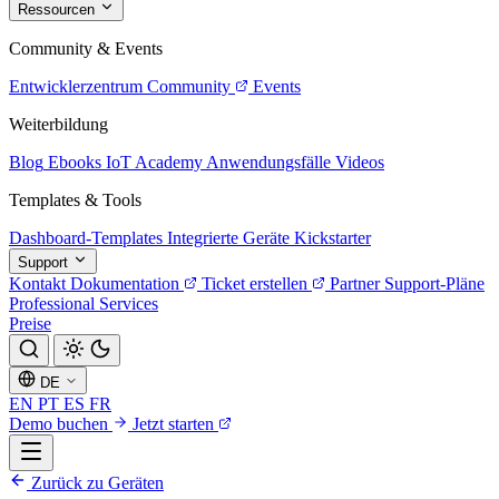
Ressourcen
Community & Events
Entwicklerzentrum
Community
Events
Weiterbildung
Blog
Ebooks
IoT Academy
Anwendungsfälle
Videos
Templates & Tools
Dashboard-Templates
Integrierte Geräte
Kickstarter
Support
Kontakt
Dokumentation
Ticket erstellen
Partner
Support-Pläne
Professional Services
Preise
DE
EN
PT
ES
FR
Demo buchen
Jetzt starten
Zurück zu Geräten