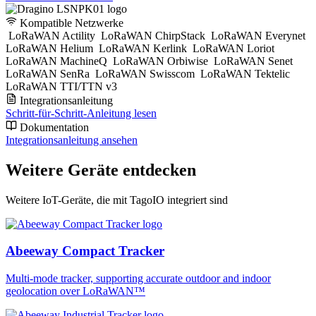
Kompatible Netzwerke
LoRaWAN Actility
LoRaWAN ChirpStack
LoRaWAN Everynet
LoRaWAN Helium
LoRaWAN Kerlink
LoRaWAN Loriot
LoRaWAN MachineQ
LoRaWAN Orbiwise
LoRaWAN Senet
LoRaWAN SenRa
LoRaWAN Swisscom
LoRaWAN Tektelic
LoRaWAN TTI/TTN v3
Integrationsanleitung
Schritt-für-Schritt-Anleitung lesen
Dokumentation
Integrationsanleitung ansehen
Weitere Geräte entdecken
Weitere IoT-Geräte, die mit TagoIO integriert sind
Abeeway Compact Tracker
Multi-mode tracker, supporting accurate outdoor and indoor
geolocation over LoRaWAN™