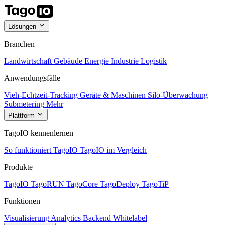
Lösungen
Branchen
Landwirtschaft
Gebäude
Energie
Industrie
Logistik
Anwendungsfälle
Vieh-Echtzeit-Tracking
Geräte & Maschinen
Silo-Überwachung
Submetering
Mehr
Plattform
TagoIO kennenlernen
So funktioniert TagoIO
TagoIO im Vergleich
Produkte
TagoIO
TagoRUN
TagoCore
TagoDeploy
TagoTiP
Funktionen
Visualisierung
Analytics
Backend
Whitelabel