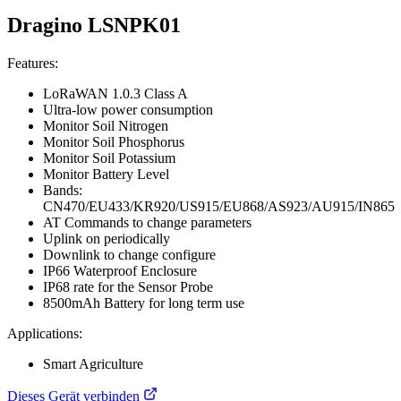
Dragino LSNPK01
Features:
LoRaWAN 1.0.3 Class A
Ultra-low power consumption
Monitor Soil Nitrogen
Monitor Soil Phosphorus
Monitor Soil Potassium
Monitor Battery Level
Bands:
CN470/EU433/KR920/US915/EU868/AS923/AU915/IN865
AT Commands to change parameters
Uplink on periodically
Downlink to change configure
IP66 Waterproof Enclosure
IP68 rate for the Sensor Probe
8500mAh Battery for long term use
Applications:
Smart Agriculture
Dieses Gerät verbinden