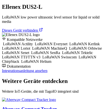
Ellenex DUS2-L
LoRaWAN low power ultrasonic level sensor for liquid or solid
media
Dieses Gerät verbinden
Kompatible Netzwerke
LoRaWAN Actility
LoRaWAN Everynet
LoRaWAN Kerlink
LoRaWAN Loriot
LoRaWAN MachineQ
LoRaWAN Orbiwise
LoRaWAN Senet
LoRaWAN SenRa
LoRaWAN Tektelic
LoRaWAN TTI/TTN v3
LoRaWAN Swisscom
LoRaWAN
ChirpStack
LoRaWAN Helium
Dokumentation
Integrationsanleitung ansehen
Weitere Geräte entdecken
Weitere IoT-Geräte, die mit TagoIO integriert sind
Abeeway Compact Tracker