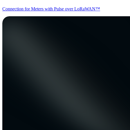
Connection for Meters with Pulse over LoRaWAN™