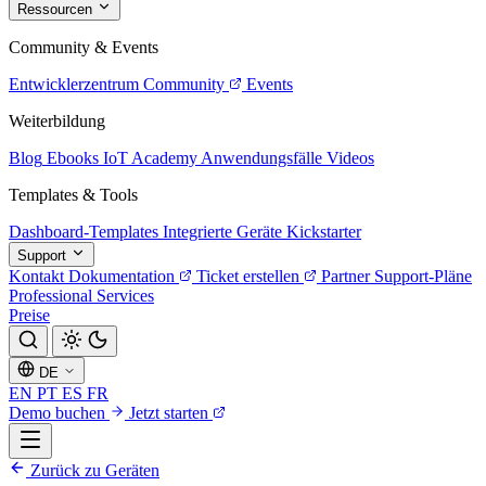
Ressourcen
Community & Events
Entwicklerzentrum
Community
Events
Weiterbildung
Blog
Ebooks
IoT Academy
Anwendungsfälle
Videos
Templates & Tools
Dashboard-Templates
Integrierte Geräte
Kickstarter
Support
Kontakt
Dokumentation
Ticket erstellen
Partner
Support-Pläne
Professional Services
Preise
DE
EN
PT
ES
FR
Demo buchen
Jetzt starten
Zurück zu Geräten