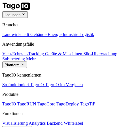
Lösungen
Branchen
Landwirtschaft
Gebäude
Energie
Industrie
Logistik
Anwendungsfälle
Vieh-Echtzeit-Tracking
Geräte & Maschinen
Silo-Überwachung
Submetering
Mehr
Plattform
TagoIO kennenlernen
So funktioniert TagoIO
TagoIO im Vergleich
Produkte
TagoIO
TagoRUN
TagoCore
TagoDeploy
TagoTiP
Funktionen
Visualisierung
Analytics
Backend
Whitelabel