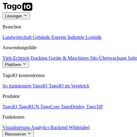
Lösungen
Branchen
Landwirtschaft
Gebäude
Energie
Industrie
Logistik
Anwendungsfälle
Vieh-Echtzeit-Tracking
Geräte & Maschinen
Silo-Überwachung
Subm
Plattform
TagoIO kennenlernen
So funktioniert TagoIO
TagoIO im Vergleich
Produkte
TagoIO
TagoRUN
TagoCore
TagoDeploy
TagoTiP
Funktionen
Visualisierung
Analytics
Backend
Whitelabel
Ressourcen