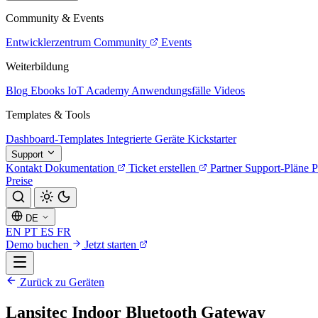
Community & Events
Entwicklerzentrum
Community
Events
Weiterbildung
Blog
Ebooks
IoT Academy
Anwendungsfälle
Videos
Templates & Tools
Dashboard-Templates
Integrierte Geräte
Kickstarter
Support
Kontakt
Dokumentation
Ticket erstellen
Partner
Support-Pläne
P
Preise
DE
EN
PT
ES
FR
Demo buchen
Jetzt starten
Zurück zu Geräten
Lansitec Indoor Bluetooth Gateway