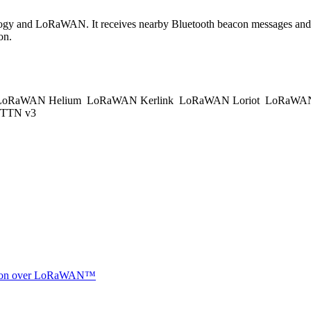
nology and LoRaWAN. It receives nearby Bluetooth beacon messages 
on.
oRaWAN Helium
LoRaWAN Kerlink
LoRaWAN Loriot
LoRaWAN
TTN v3
ocation over LoRaWAN™