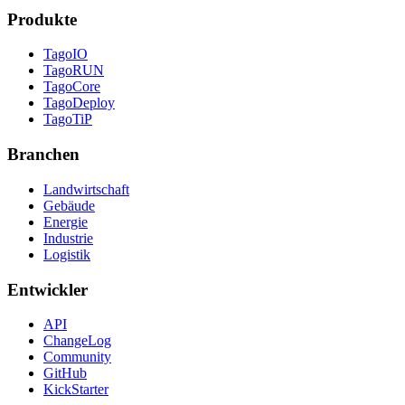
Produkte
TagoIO
TagoRUN
TagoCore
TagoDeploy
TagoTiP
Branchen
Landwirtschaft
Gebäude
Energie
Industrie
Logistik
Entwickler
API
ChangeLog
Community
GitHub
KickStarter