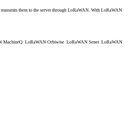
and transmits them to the server through LoRaWAN. With LoRaWAN
 MachineQ
LoRaWAN Orbiwise
LoRaWAN Senet
LoRaWAN