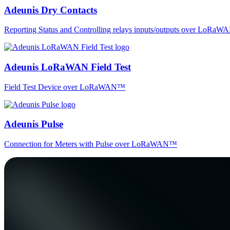
Adeunis Dry Contacts
Reporting Status and Controlling relays inputs/outputs over LoRa
Adeunis LoRaWAN Field Test
Field Test Device over LoRaWAN™
Adeunis Pulse
Connection for Meters with Pulse over LoRaWAN™