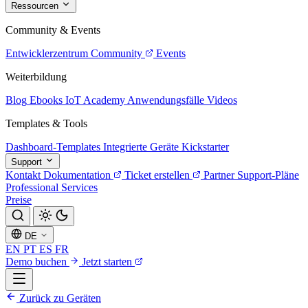
Ressourcen
Community & Events
Entwicklerzentrum
Community
Events
Weiterbildung
Blog
Ebooks
IoT Academy
Anwendungsfälle
Videos
Templates & Tools
Dashboard-Templates
Integrierte Geräte
Kickstarter
Support
Kontakt
Dokumentation
Ticket erstellen
Partner
Support-Pläne
Professional Services
Preise
DE
EN
PT
ES
FR
Demo buchen
Jetzt starten
Zurück zu Geräten