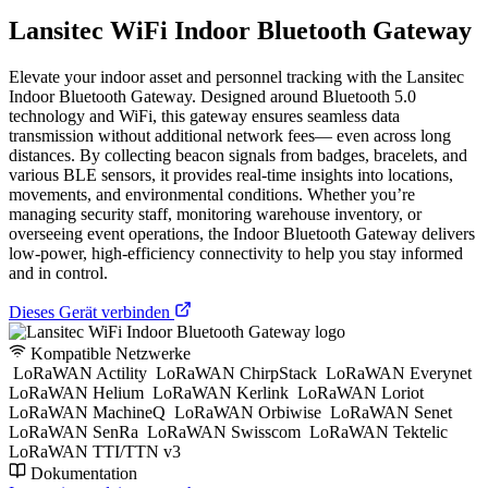
Lansitec WiFi Indoor Bluetooth Gateway
Elevate your indoor asset and personnel tracking with the Lansitec
Indoor Bluetooth Gateway. Designed around Bluetooth 5.0
technology and WiFi, this gateway ensures seamless data
transmission without additional network fees— even across long
distances. By collecting beacon signals from badges, bracelets, and
various BLE sensors, it provides real-time insights into locations,
movements, and environmental conditions. Whether you’re
managing security staff, monitoring warehouse inventory, or
overseeing event operations, the Indoor Bluetooth Gateway delivers
low-power, high-efficiency connectivity to help you stay informed
and in control.
Dieses Gerät verbinden
Kompatible Netzwerke
LoRaWAN Actility
LoRaWAN ChirpStack
LoRaWAN Everynet
LoRaWAN Helium
LoRaWAN Kerlink
LoRaWAN Loriot
LoRaWAN MachineQ
LoRaWAN Orbiwise
LoRaWAN Senet
LoRaWAN SenRa
LoRaWAN Swisscom
LoRaWAN Tektelic
LoRaWAN TTI/TTN v3
Dokumentation