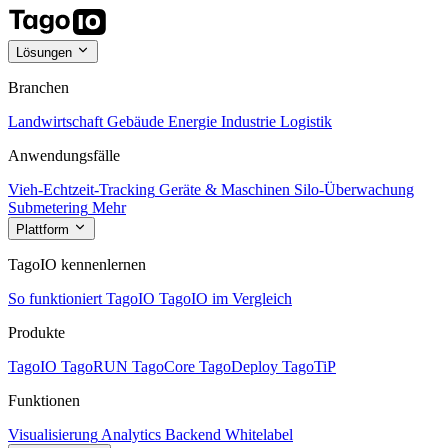
Lösungen
Branchen
Landwirtschaft
Gebäude
Energie
Industrie
Logistik
Anwendungsfälle
Vieh-Echtzeit-Tracking
Geräte & Maschinen
Silo-Überwachung
Submetering
Mehr
Plattform
TagoIO kennenlernen
So funktioniert TagoIO
TagoIO im Vergleich
Produkte
TagoIO
TagoRUN
TagoCore
TagoDeploy
TagoTiP
Funktionen
Visualisierung
Analytics
Backend
Whitelabel