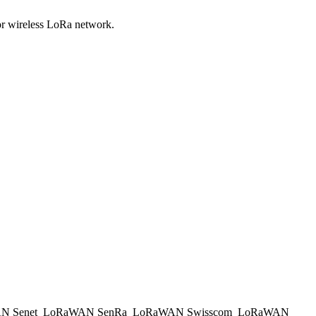
or wireless LoRa network.
N Senet
LoRaWAN SenRa
LoRaWAN Swisscom
LoRaWAN