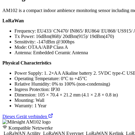
AM102 is a compact indoor ambience monitoring sensor including mot
LoRaWan
Frequency: EU433/ CN470/ IN865/ RU864/ EU868/ US915/
Tx Power: 16dBm(868)/ 20dBm(915)/ 19dBm(470)
Sensitivity: -147dBm @300bps
Mode: OTAA/ABP Class A
Antenna: Embedded Ceramic Antenna
Physical Characteristics
Power Supply: 1. 2×AA Alkaline battery 2. 5VDC type-C US
Operating Temperature: 0°C to +45°C
Relative Humidity: 0% to 100% (non-condensing)
Ingress Protection: IP30
Dimension: 105 × 70.4 × 21.2 mm (4.1 × 2.8 × 0.8 in)
Mounting: Wall
Warranty: 1 Year
Dieses Gerät verbinden
Kompatible Netzwerke
LoRaWAN Actility
LoRaWAN Everynet
LoRaWAN Kerlink
LoR