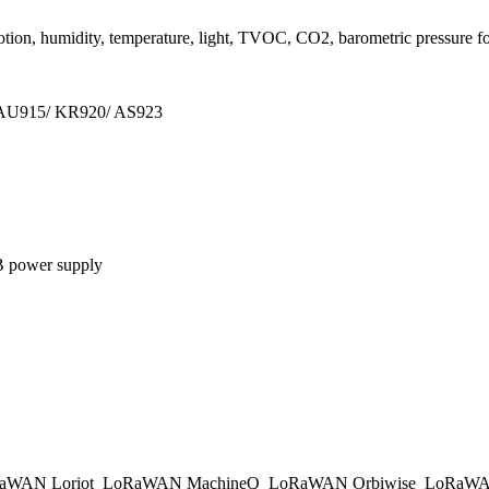
ion, humidity, temperature, light, TVOC, CO2, barometric pressure f
 AU915/ KR920/ AS923
B power supply
aWAN Loriot
LoRaWAN MachineQ
LoRaWAN Orbiwise
LoRaWA