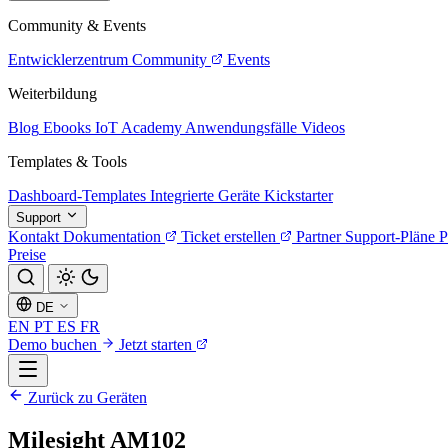
Community & Events
Entwicklerzentrum
Community
Events
Weiterbildung
Blog
Ebooks
IoT Academy
Anwendungsfälle
Videos
Templates & Tools
Dashboard-Templates
Integrierte Geräte
Kickstarter
Support
Kontakt
Dokumentation
Ticket erstellen
Partner
Support-Pläne
P
Preise
DE
EN
PT
ES
FR
Demo buchen
Jetzt starten
Zurück zu Geräten
Milesight AM102