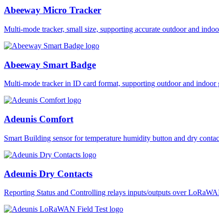
Abeeway Micro Tracker
Multi-mode tracker, small size, supporting accurate outdoor and i
Abeeway Smart Badge
Multi-mode tracker in ID card format, supporting outdoor and ind
Adeunis Comfort
Smart Building sensor for temperature humidity button and dry co
Adeunis Dry Contacts
Reporting Status and Controlling relays inputs/outputs over LoRa