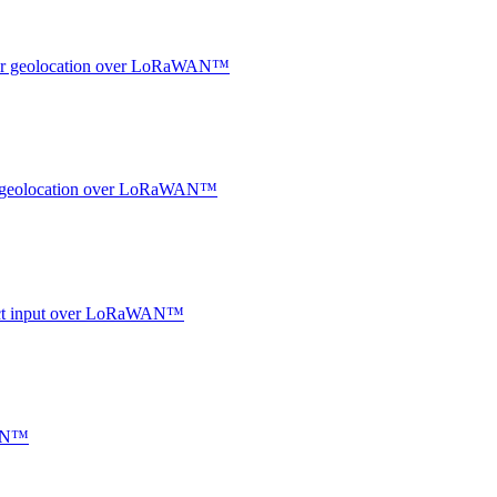
ndoor geolocation over LoRaWAN™
oor geolocation over LoRaWAN™
ntact input over LoRaWAN™
WAN™