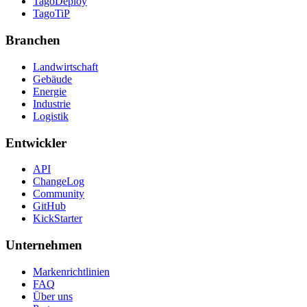
TagoDeploy
TagoTiP
Branchen
Landwirtschaft
Gebäude
Energie
Industrie
Logistik
Entwickler
API
ChangeLog
Community
GitHub
KickStarter
Unternehmen
Markenrichtlinien
FAQ
Über uns