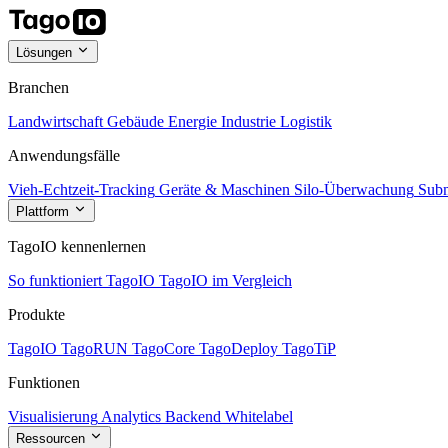
Lösungen
Branchen
Landwirtschaft
Gebäude
Energie
Industrie
Logistik
Anwendungsfälle
Vieh-Echtzeit-Tracking
Geräte & Maschinen
Silo-Überwachung
Subm
Plattform
TagoIO kennenlernen
So funktioniert TagoIO
TagoIO im Vergleich
Produkte
TagoIO
TagoRUN
TagoCore
TagoDeploy
TagoTiP
Funktionen
Visualisierung
Analytics
Backend
Whitelabel
Ressourcen