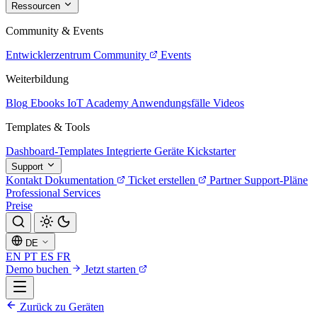
Ressourcen
Community & Events
Entwicklerzentrum
Community
Events
Weiterbildung
Blog
Ebooks
IoT Academy
Anwendungsfälle
Videos
Templates & Tools
Dashboard-Templates
Integrierte Geräte
Kickstarter
Support
Kontakt
Dokumentation
Ticket erstellen
Partner
Support-Pläne
Professional Services
Preise
DE
EN
PT
ES
FR
Demo buchen
Jetzt starten
Zurück zu Geräten