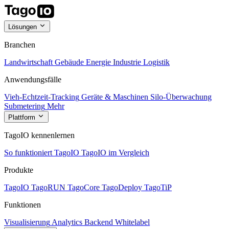
Lösungen
Branchen
Landwirtschaft
Gebäude
Energie
Industrie
Logistik
Anwendungsfälle
Vieh-Echtzeit-Tracking
Geräte & Maschinen
Silo-Überwachung
Submetering
Mehr
Plattform
TagoIO kennenlernen
So funktioniert TagoIO
TagoIO im Vergleich
Produkte
TagoIO
TagoRUN
TagoCore
TagoDeploy
TagoTiP
Funktionen
Visualisierung
Analytics
Backend
Whitelabel