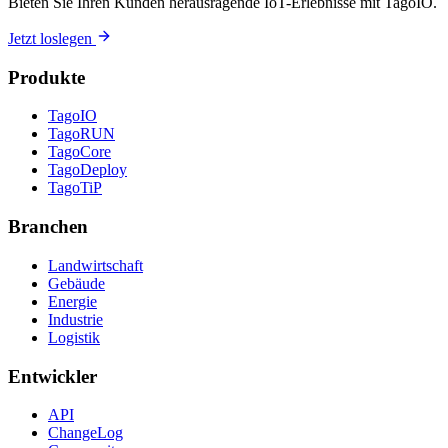
Bieten Sie Ihren Kunden herausragende IoT-Erlebnisse mit TagoIO.
Jetzt loslegen
Produkte
TagoIO
TagoRUN
TagoCore
TagoDeploy
TagoTiP
Branchen
Landwirtschaft
Gebäude
Energie
Industrie
Logistik
Entwickler
API
ChangeLog