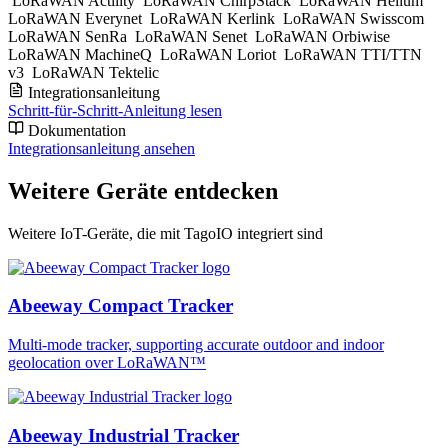
LoRaWAN Actility
LoRaWAN ChirpStack
LoRaWAN Helium
LoRaWAN Everynet
LoRaWAN Kerlink
LoRaWAN Swisscom
LoRaWAN SenRa
LoRaWAN Senet
LoRaWAN Orbiwise
LoRaWAN MachineQ
LoRaWAN Loriot
LoRaWAN TTI/TTN
v3
LoRaWAN Tektelic
Integrationsanleitung
Schritt-für-Schritt-Anleitung lesen
Dokumentation
Integrationsanleitung ansehen
Weitere Geräte entdecken
Weitere IoT-Geräte, die mit TagoIO integriert sind
Abeeway Compact Tracker
Multi-mode tracker, supporting accurate outdoor and indoor
geolocation over LoRaWAN™
Abeeway Industrial Tracker