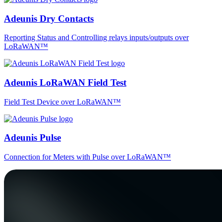
Adeunis Dry Contacts
Reporting Status and Controlling relays inputs/outputs over
LoRaWAN™
Adeunis LoRaWAN Field Test
Field Test Device over LoRaWAN™
Adeunis Pulse
Connection for Meters with Pulse over LoRaWAN™