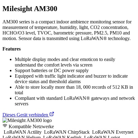
Milesight AM300
AM300 series is a compact indoor ambience monitoring sensor for
measurement of temperature, humidity, light, CO2 concentration,
HCHO/O3 level, TVOC, barometric pressure, PM2.5, PM10 and
motion. Sensor data is transmitted using LoRaWAN® technology.
Features
Multiple display modes and clear emoticon to easily
understand the comfort levels via screen
Support batteries or DC power supply
Equipped with traffic light indicator and buzzer to indicate
device status and threshold alarms
Able to store locally more than 18, 000 records of 512 KB in
total
Compliant with standard LoRaWAN® gateways and network
servers
Dieses Gerät verbinden
Kompatible Netzwerke
LoRaWAN Actility
LoRaWAN ChirpStack
LoRaWAN Everynet
LoRaWAN Helium
LoRaWAN Kerlink
LoRaWAN Loriot