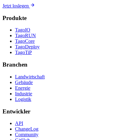
Jetzt loslegen
Produkte
TagoIO
TagoRUN
TagoCore
TagoDeploy
TagoTiP
Branchen
Landwirtschaft
Gebäude
Energie
Industrie
Logistik
Entwickler
API
ChangeLog
Community