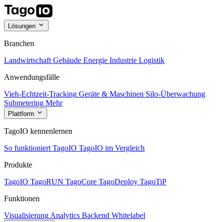
Lösungen
Branchen
Landwirtschaft
Gebäude
Energie
Industrie
Logistik
Anwendungsfälle
Vieh-Echtzeit-Tracking
Geräte & Maschinen
Silo-Überwachung
Submetering
Mehr
Plattform
TagoIO kennenlernen
So funktioniert TagoIO
TagoIO im Vergleich
Produkte
TagoIO
TagoRUN
TagoCore
TagoDeploy
TagoTiP
Funktionen
Visualisierung
Analytics
Backend
Whitelabel