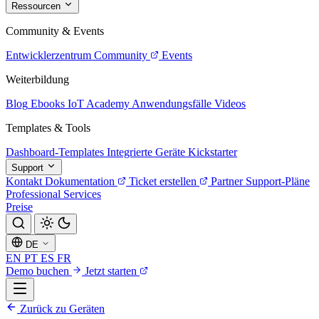
Ressourcen
Community & Events
Entwicklerzentrum
Community
Events
Weiterbildung
Blog
Ebooks
IoT Academy
Anwendungsfälle
Videos
Templates & Tools
Dashboard-Templates
Integrierte Geräte
Kickstarter
Support
Kontakt
Dokumentation
Ticket erstellen
Partner
Support-Pläne
Professional Services
Preise
DE
EN
PT
ES
FR
Demo buchen
Jetzt starten
Zurück zu Geräten