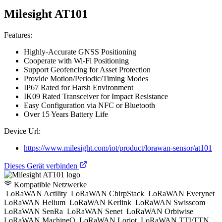
Milesight AT101
Features:
Highly-Accurate GNSS Positioning
Cooperate with Wi-Fi Positioning
Support Geofencing for Asset Protection
Provide Motion/Periodic/Timing Modes
IP67 Rated for Harsh Environment
IK09 Rated Transceiver for Impact Resistance
Easy Configuration via NFC or Bluetooth
Over 15 Years Battery Life
Device Url:
https://www.milesight.com/iot/product/lorawan-sensor/at101
Dieses Gerät verbinden
Kompatible Netzwerke
LoRaWAN Actility
LoRaWAN ChirpStack
LoRaWAN Everynet
LoRaWAN Helium
LoRaWAN Kerlink
LoRaWAN Swisscom
LoRaWAN SenRa
LoRaWAN Senet
LoRaWAN Orbiwise
LoRaWAN MachineQ
LoRaWAN Loriot
LoRaWAN TTI/TTN