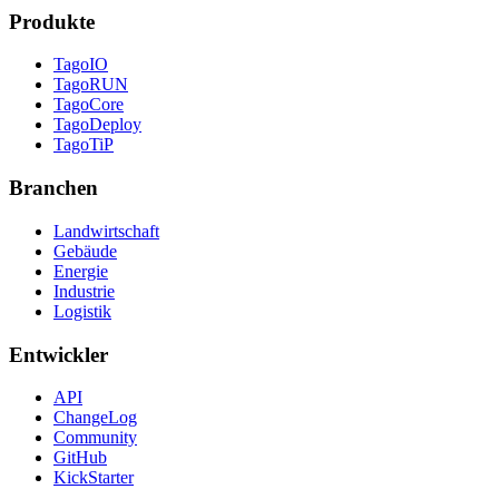
Produkte
TagoIO
TagoRUN
TagoCore
TagoDeploy
TagoTiP
Branchen
Landwirtschaft
Gebäude
Energie
Industrie
Logistik
Entwickler
API
ChangeLog
Community
GitHub
KickStarter