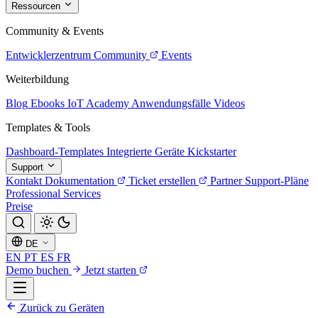
Ressourcen
Community & Events
Entwicklerzentrum
Community
Events
Weiterbildung
Blog
Ebooks
IoT Academy
Anwendungsfälle
Videos
Templates & Tools
Dashboard-Templates
Integrierte Geräte
Kickstarter
Support
Kontakt
Dokumentation
Ticket erstellen
Partner
Support-Pläne
Professional Services
Preise
DE
EN
PT
ES
FR
Demo buchen
Jetzt starten
Zurück zu Geräten