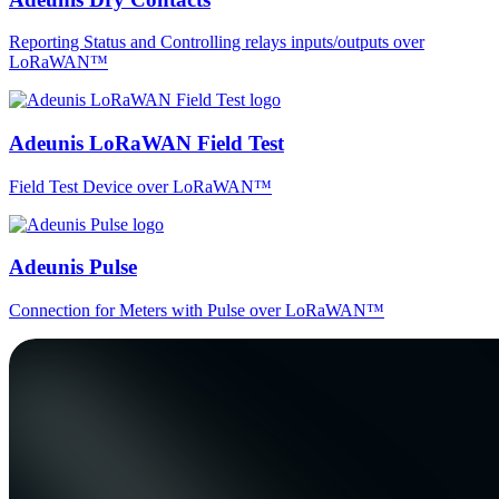
Reporting Status and Controlling relays inputs/outputs over
LoRaWAN™
Adeunis LoRaWAN Field Test
Field Test Device over LoRaWAN™
Adeunis Pulse
Connection for Meters with Pulse over LoRaWAN™