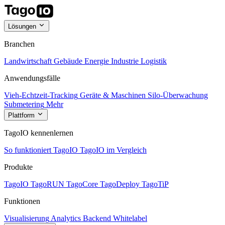
Lösungen
Branchen
Landwirtschaft
Gebäude
Energie
Industrie
Logistik
Anwendungsfälle
Vieh-Echtzeit-Tracking
Geräte & Maschinen
Silo-Überwachung
Submetering
Mehr
Plattform
TagoIO kennenlernen
So funktioniert TagoIO
TagoIO im Vergleich
Produkte
TagoIO
TagoRUN
TagoCore
TagoDeploy
TagoTiP
Funktionen
Visualisierung
Analytics
Backend
Whitelabel