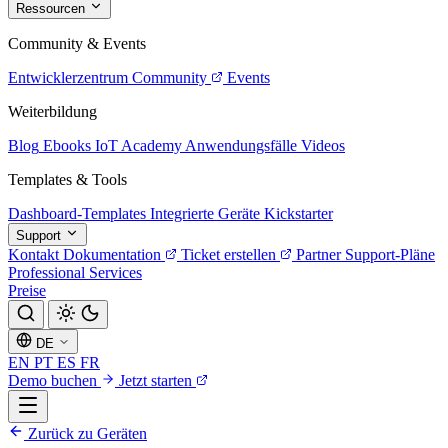
Ressourcen
Community & Events
Entwicklerzentrum
Community
Events
Weiterbildung
Blog
Ebooks
IoT Academy
Anwendungsfälle
Videos
Templates & Tools
Dashboard-Templates
Integrierte Geräte
Kickstarter
Support
Kontakt
Dokumentation
Ticket erstellen
Partner
Support-Pläne
Professional Services
Preise
DE
EN
PT
ES
FR
Demo buchen
Jetzt starten
Zurück zu Geräten