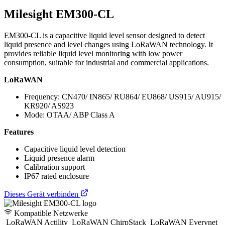
Milesight EM300-CL
EM300-CL is a capacitive liquid level sensor designed to detect
liquid presence and level changes using LoRaWAN technology. It
provides reliable liquid level monitoring with low power
consumption, suitable for industrial and commercial applications.
LoRaWAN
Frequency: CN470/ IN865/ RU864/ EU868/ US915/ AU915/
KR920/ AS923
Mode: OTAA/ ABP Class A
Features
Capacitive liquid level detection
Liquid presence alarm
Calibration support
IP67 rated enclosure
Dieses Gerät verbinden
Kompatible Netzwerke
LoRaWAN Actility
LoRaWAN ChirpStack
LoRaWAN Everynet