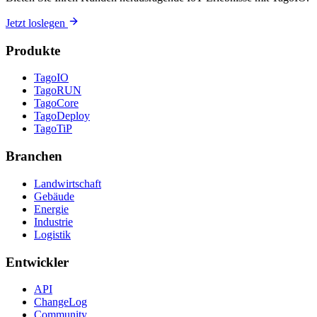
Jetzt loslegen
Produkte
TagoIO
TagoRUN
TagoCore
TagoDeploy
TagoTiP
Branchen
Landwirtschaft
Gebäude
Energie
Industrie
Logistik
Entwickler
API
ChangeLog
Community