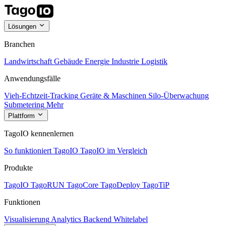
Lösungen
Branchen
Landwirtschaft
Gebäude
Energie
Industrie
Logistik
Anwendungsfälle
Vieh-Echtzeit-Tracking
Geräte & Maschinen
Silo-Überwachung
Submetering
Mehr
Plattform
TagoIO kennenlernen
So funktioniert TagoIO
TagoIO im Vergleich
Produkte
TagoIO
TagoRUN
TagoCore
TagoDeploy
TagoTiP
Funktionen
Visualisierung
Analytics
Backend
Whitelabel