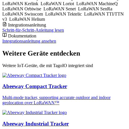
LoRaWAN Kerlink
LoRaWAN Loriot
LoRaWAN MachineQ
LoRaWAN Orbiwise
LoRaWAN Senet
LoRaWAN SenRa
LoRaWAN Swisscom
LoRaWAN Tektelic
LoRaWAN TTI/TTN
v3
LoRaWAN Helium
Integrationsanleitung
Schritt-für-Schritt-Anleitung lesen
Dokumentation
Integrationsanleitung ansehen
Weitere Geräte entdecken
Weitere IoT-Geräte, die mit TagoIO integriert sind
Abeeway Compact Tracker
Multi-mode tracker, supporting accurate outdoor and indoor
geolocation over LoRaWAN™
Abeeway Industrial Tracker