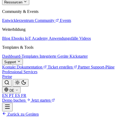
Ressourcen
Community & Events
Entwicklerzentrum
Community
Events
Weiterbildung
Blog
Ebooks
IoT Academy
Anwendungsfälle
Videos
Templates & Tools
Dashboard-Templates
Integrierte Geräte
Kickstarter
Support
Kontakt
Dokumentation
Ticket erstellen
Partner
Support-Pläne
Professional Services
Preise
DE
EN
PT
ES
FR
Demo buchen
Jetzt starten
Zurück zu Geräten