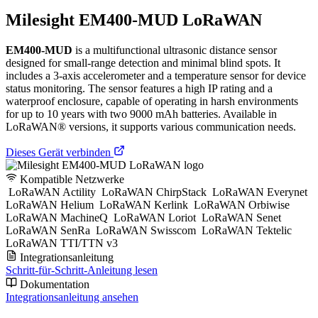
Milesight EM400-MUD LoRaWAN
EM400-MUD
is a multifunctional ultrasonic distance sensor
designed for small-range detection and minimal blind spots. It
includes a 3-axis accelerometer and a temperature sensor for device
status monitoring. The sensor features a high IP rating and a
waterproof enclosure, capable of operating in harsh environments
for up to 10 years with two 9000 mAh batteries. Available in
LoRaWAN® versions, it supports various communication needs.
Dieses Gerät verbinden
Kompatible Netzwerke
LoRaWAN Actility
LoRaWAN ChirpStack
LoRaWAN Everynet
LoRaWAN Helium
LoRaWAN Kerlink
LoRaWAN Orbiwise
LoRaWAN MachineQ
LoRaWAN Loriot
LoRaWAN Senet
LoRaWAN SenRa
LoRaWAN Swisscom
LoRaWAN Tektelic
LoRaWAN TTI/TTN v3
Integrationsanleitung
Schritt-für-Schritt-Anleitung lesen
Dokumentation
Integrationsanleitung ansehen