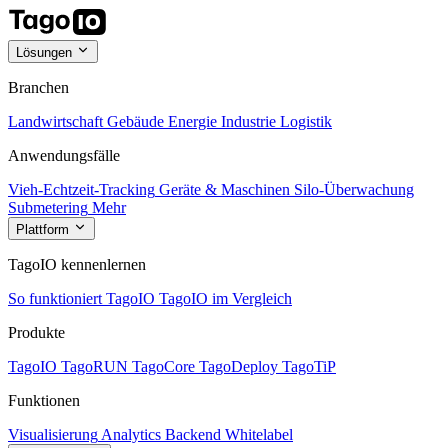
Lösungen
Branchen
Landwirtschaft
Gebäude
Energie
Industrie
Logistik
Anwendungsfälle
Vieh-Echtzeit-Tracking
Geräte & Maschinen
Silo-Überwachung
Submetering
Mehr
Plattform
TagoIO kennenlernen
So funktioniert TagoIO
TagoIO im Vergleich
Produkte
TagoIO
TagoRUN
TagoCore
TagoDeploy
TagoTiP
Funktionen
Visualisierung
Analytics
Backend
Whitelabel