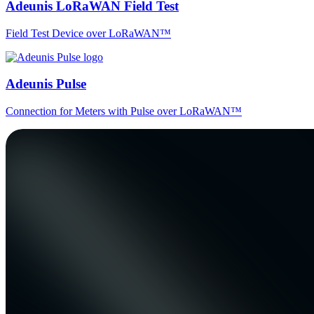
Adeunis LoRaWAN Field Test
Field Test Device over LoRaWAN™
Adeunis Pulse
Connection for Meters with Pulse over LoRaWAN™