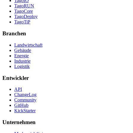
TagoIO
TagoRUN
TagoCore
TagoDeploy
TagoTiP
Branchen
Landwirtschaft
Gebäude
Energie
Industrie
Logistik
Entwickler
API
ChangeLog
Community
GitHub
KickStarter
Unternehmen