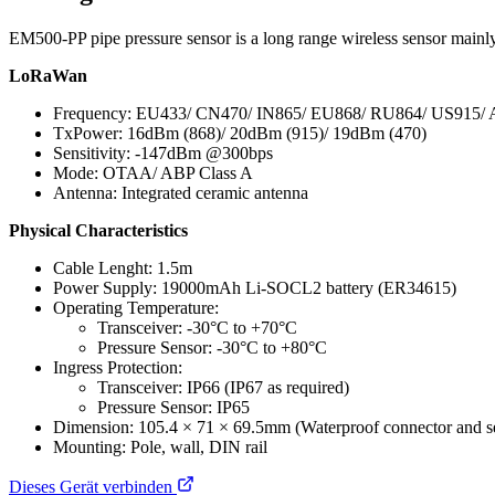
EM500-PP pipe pressure sensor is a long range wireless sensor main
LoRaWan
Frequency: EU433/ CN470/ IN865/ EU868/ RU864/ US915/
TxPower: 16dBm (868)/ 20dBm (915)/ 19dBm (470)
Sensitivity: -147dBm @300bps
Mode: OTAA/ ABP Class A
Antenna: Integrated ceramic antenna
Physical Characteristics
Cable Lenght: 1.5m
Power Supply: 19000mAh Li-SOCL2 battery (ER34615)
Operating Temperature:
Transceiver: -30°C to +70°C
Pressure Sensor: -30°C to +80°C
Ingress Protection:
Transceiver: IP66 (IP67 as required)
Pressure Sensor: IP65
Dimension: 105.4 × 71 × 69.5mm (Waterproof connector and se
Mounting: Pole, wall, DIN rail
Dieses Gerät verbinden