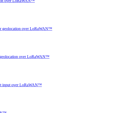
ocation over LoRaWAN™
ndoor geolocation over LoRaWAN™
oor geolocation over LoRaWAN™
ntact input over LoRaWAN™
WAN™