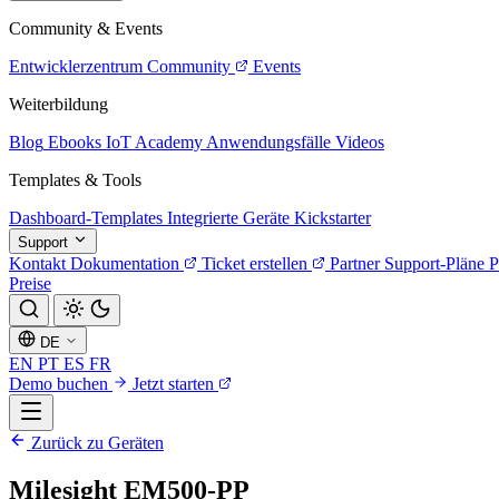
Community & Events
Entwicklerzentrum
Community
Events
Weiterbildung
Blog
Ebooks
IoT Academy
Anwendungsfälle
Videos
Templates & Tools
Dashboard-Templates
Integrierte Geräte
Kickstarter
Support
Kontakt
Dokumentation
Ticket erstellen
Partner
Support-Pläne
P
Preise
DE
EN
PT
ES
FR
Demo buchen
Jetzt starten
Zurück zu Geräten
Milesight EM500-PP