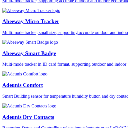
Multi-mode tracker, supporting accurate outdoor and indoor geol
Abeeway Micro Tracker
Multi-mode tracker, small size, supporting accurate outdoor and i
Abeeway Smart Badge
Multi-mode tracker in ID card format, supporting outdoor and ind
Adeunis Comfort
Smart Building sensor for temperature humidity button and dry co
Adeunis Dry Contacts
Reporting Status and Controlling relays inputs/outputs over LoRa