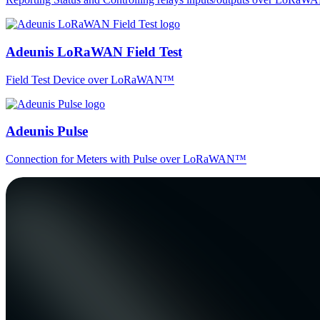
Adeunis LoRaWAN Field Test
Field Test Device over LoRaWAN™
Adeunis Pulse
Connection for Meters with Pulse over LoRaWAN™