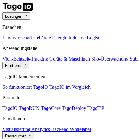
Lösungen
Branchen
Landwirtschaft
Gebäude
Energie
Industrie
Logistik
Anwendungsfälle
Vieh-Echtzeit-Tracking
Geräte & Maschinen
Silo-Überwachung
Subm
Plattform
TagoIO kennenlernen
So funktioniert TagoIO
TagoIO im Vergleich
Produkte
TagoIO
TagoRUN
TagoCore
TagoDeploy
TagoTiP
Funktionen
Visualisierung
Analytics
Backend
Whitelabel
Ressourcen