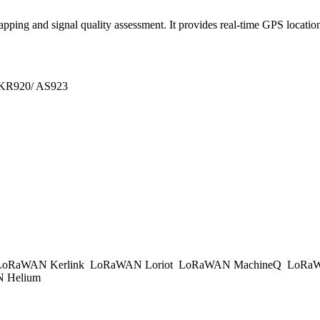
ping and signal quality assessment. It provides real-time GPS locat
 KR920/ AS923
oRaWAN Kerlink
LoRaWAN Loriot
LoRaWAN MachineQ
LoRaW
 Helium