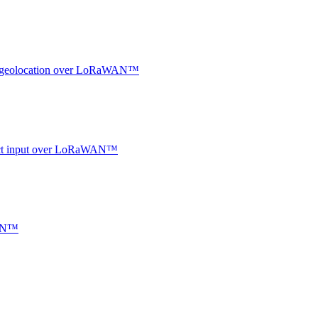
oor geolocation over LoRaWAN™
ntact input over LoRaWAN™
WAN™