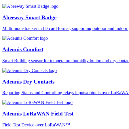
Abeeway Smart Badge
Multi-mode tracker in ID card format, supporting outdoor and ind
Adeunis Comfort
Smart Building sensor for temperature humidity button and dry co
Adeunis Dry Contacts
Reporting Status and Controlling relays inputs/outputs over LoRa
Adeunis LoRaWAN Field Test
Field Test Device over LoRaWAN™