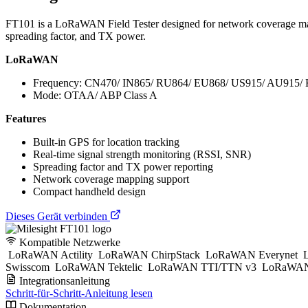
FT101 is a LoRaWAN Field Tester designed for network coverage map
spreading factor, and TX power.
LoRaWAN
Frequency: CN470/ IN865/ RU864/ EU868/ US915/ AU915/
Mode: OTAA/ ABP Class A
Features
Built-in GPS for location tracking
Real-time signal strength monitoring (RSSI, SNR)
Spreading factor and TX power reporting
Network coverage mapping support
Compact handheld design
Dieses Gerät verbinden
Kompatible Netzwerke
LoRaWAN Actility
LoRaWAN ChirpStack
LoRaWAN Everynet
L
Swisscom
LoRaWAN Tektelic
LoRaWAN TTI/TTN v3
LoRaWAN
Integrationsanleitung
Schritt-für-Schritt-Anleitung lesen
Dokumentation