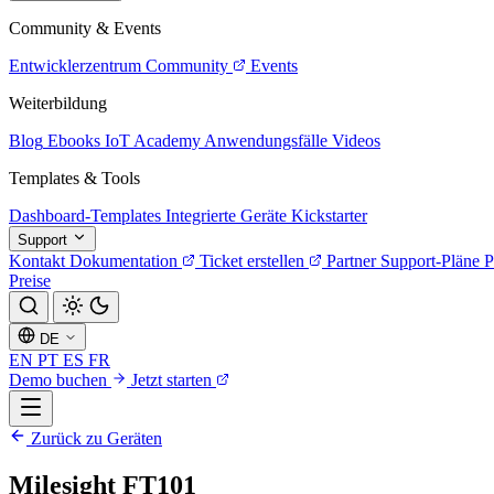
Community & Events
Entwicklerzentrum
Community
Events
Weiterbildung
Blog
Ebooks
IoT Academy
Anwendungsfälle
Videos
Templates & Tools
Dashboard-Templates
Integrierte Geräte
Kickstarter
Support
Kontakt
Dokumentation
Ticket erstellen
Partner
Support-Pläne
P
Preise
DE
EN
PT
ES
FR
Demo buchen
Jetzt starten
Zurück zu Geräten
Milesight FT101