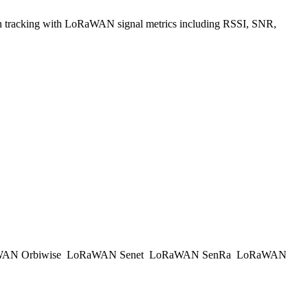
ion tracking with LoRaWAN signal metrics including RSSI, SNR,
AN Orbiwise
LoRaWAN Senet
LoRaWAN SenRa
LoRaWAN