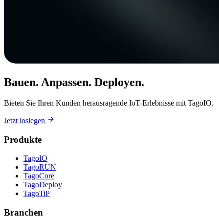
Bauen. Anpassen. Deployen.
Bieten Sie Ihren Kunden herausragende IoT-Erlebnisse mit TagoIO.
Jetzt loslegen
Produkte
TagoIO
TagoRUN
TagoCore
TagoDeploy
TagoTiP
Branchen