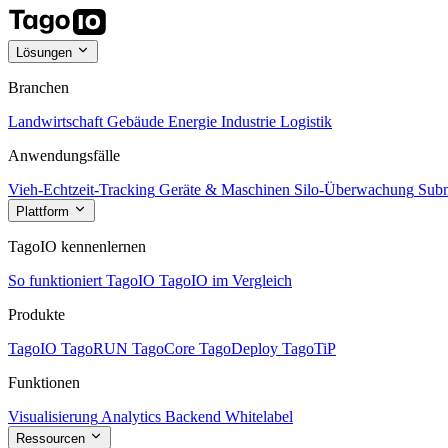
Lösungen
Branchen
Landwirtschaft
Gebäude
Energie
Industrie
Logistik
Anwendungsfälle
Vieh-Echtzeit-Tracking
Geräte & Maschinen
Silo-Überwachung
Subm
Plattform
TagoIO kennenlernen
So funktioniert TagoIO
TagoIO im Vergleich
Produkte
TagoIO
TagoRUN
TagoCore
TagoDeploy
TagoTiP
Funktionen
Visualisierung
Analytics
Backend
Whitelabel
Ressourcen