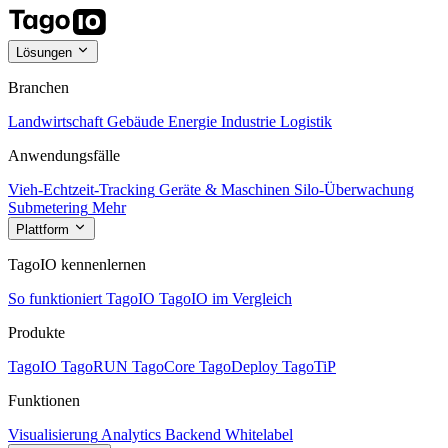
Lösungen
Branchen
Landwirtschaft
Gebäude
Energie
Industrie
Logistik
Anwendungsfälle
Vieh-Echtzeit-Tracking
Geräte & Maschinen
Silo-Überwachung
Submetering
Mehr
Plattform
TagoIO kennenlernen
So funktioniert TagoIO
TagoIO im Vergleich
Produkte
TagoIO
TagoRUN
TagoCore
TagoDeploy
TagoTiP
Funktionen
Visualisierung
Analytics
Backend
Whitelabel