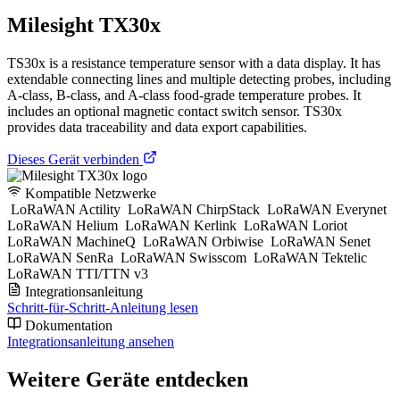
Milesight TX30x
TS30x is a resistance temperature sensor with a data display. It has
extendable connecting lines and multiple detecting probes, including
A-class, B-class, and A-class food-grade temperature probes. It
includes an optional magnetic contact switch sensor. TS30x
provides data traceability and data export capabilities.
Dieses Gerät verbinden
Kompatible Netzwerke
LoRaWAN Actility
LoRaWAN ChirpStack
LoRaWAN Everynet
LoRaWAN Helium
LoRaWAN Kerlink
LoRaWAN Loriot
LoRaWAN MachineQ
LoRaWAN Orbiwise
LoRaWAN Senet
LoRaWAN SenRa
LoRaWAN Swisscom
LoRaWAN Tektelic
LoRaWAN TTI/TTN v3
Integrationsanleitung
Schritt-für-Schritt-Anleitung lesen
Dokumentation
Integrationsanleitung ansehen
Weitere Geräte entdecken