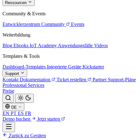
Ressourcen
Community & Events
Entwicklerzentrum
Community
Events
Weiterbildung
Blog
Ebooks
IoT Academy
Anwendungsfälle
Videos
Templates & Tools
Dashboard-Templates
Integrierte Geräte
Kickstarter
Support
Kontakt
Dokumentation
Ticket erstellen
Partner
Support-Pläne
Professional Services
Preise
DE
EN
PT
ES
FR
Demo buchen
Jetzt starten
Zurück zu Geräten