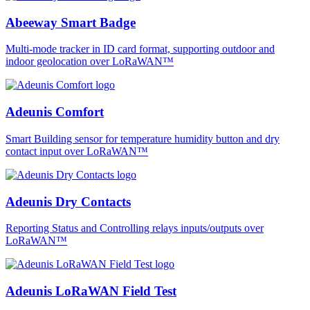
Abeeway Smart Badge
Multi-mode tracker in ID card format, supporting outdoor and
indoor geolocation over LoRaWAN™
Adeunis Comfort
Smart Building sensor for temperature humidity button and dry
contact input over LoRaWAN™
Adeunis Dry Contacts
Reporting Status and Controlling relays inputs/outputs over
LoRaWAN™
Adeunis LoRaWAN Field Test