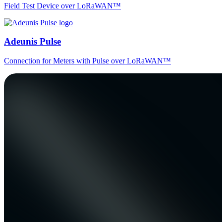
Field Test Device over LoRaWAN™
Adeunis Pulse
Connection for Meters with Pulse over LoRaWAN™