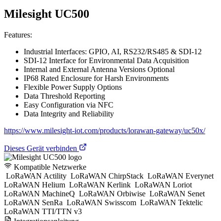
Milesight UC500
Features:
Industrial Interfaces: GPIO, AI, RS232/RS485 & SDI-12
SDI-12 Interface for Environmental Data Acquisition
Internal and External Antenna Versions Optional
IP68 Rated Enclosure for Harsh Environments
Flexible Power Supply Options
Data Threshold Reporting
Easy Configuration via NFC
Data Integrity and Reliability
https://www.milesight-iot.com/products/lorawan-gateway/uc50x/
Dieses Gerät verbinden
Kompatible Netzwerke
LoRaWAN Actility
LoRaWAN ChirpStack
LoRaWAN Everynet
LoRaWAN Helium
LoRaWAN Kerlink
LoRaWAN Loriot
LoRaWAN MachineQ
LoRaWAN Orbiwise
LoRaWAN Senet
LoRaWAN SenRa
LoRaWAN Swisscom
LoRaWAN Tektelic
LoRaWAN TTI/TTN v3