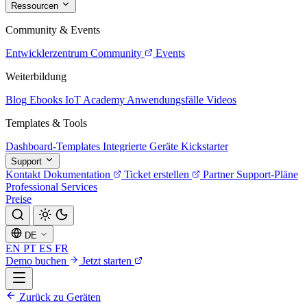
Ressourcen
Community & Events
Entwicklerzentrum
Community
Events
Weiterbildung
Blog
Ebooks
IoT Academy
Anwendungsfälle
Videos
Templates & Tools
Dashboard-Templates
Integrierte Geräte
Kickstarter
Support
Kontakt
Dokumentation
Ticket erstellen
Partner
Support-Pläne
Professional Services
Preise
DE
EN
PT
ES
FR
Demo buchen
Jetzt starten
Zurück zu Geräten