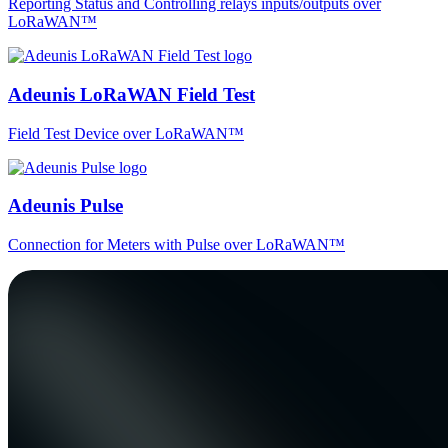
Reporting Status and Controlling relays inputs/outputs over
LoRaWAN™
Adeunis LoRaWAN Field Test
Field Test Device over LoRaWAN™
Adeunis Pulse
Connection for Meters with Pulse over LoRaWAN™