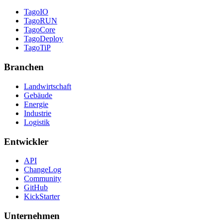
TagoIO
TagoRUN
TagoCore
TagoDeploy
TagoTiP
Branchen
Landwirtschaft
Gebäude
Energie
Industrie
Logistik
Entwickler
API
ChangeLog
Community
GitHub
KickStarter
Unternehmen