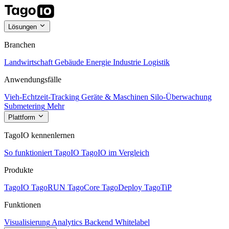
Lösungen
Branchen
Landwirtschaft
Gebäude
Energie
Industrie
Logistik
Anwendungsfälle
Vieh-Echtzeit-Tracking
Geräte & Maschinen
Silo-Überwachung
Submetering
Mehr
Plattform
TagoIO kennenlernen
So funktioniert TagoIO
TagoIO im Vergleich
Produkte
TagoIO
TagoRUN
TagoCore
TagoDeploy
TagoTiP
Funktionen
Visualisierung
Analytics
Backend
Whitelabel