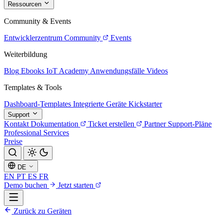
Ressourcen
Community & Events
Entwicklerzentrum
Community
Events
Weiterbildung
Blog
Ebooks
IoT Academy
Anwendungsfälle
Videos
Templates & Tools
Dashboard-Templates
Integrierte Geräte
Kickstarter
Support
Kontakt
Dokumentation
Ticket erstellen
Partner
Support-Pläne
Professional Services
Preise
DE
EN
PT
ES
FR
Demo buchen
Jetzt starten
Zurück zu Geräten