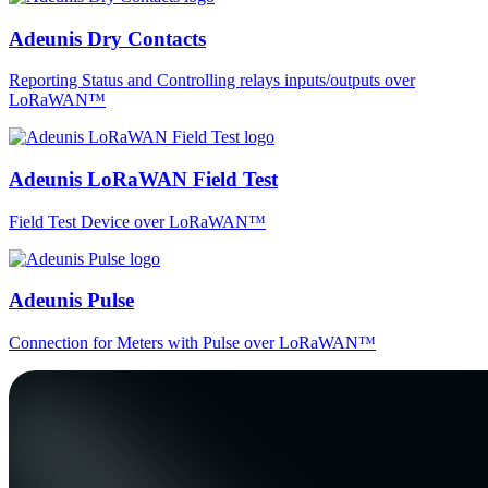
Adeunis Dry Contacts
Reporting Status and Controlling relays inputs/outputs over
LoRaWAN™
Adeunis LoRaWAN Field Test
Field Test Device over LoRaWAN™
Adeunis Pulse
Connection for Meters with Pulse over LoRaWAN™