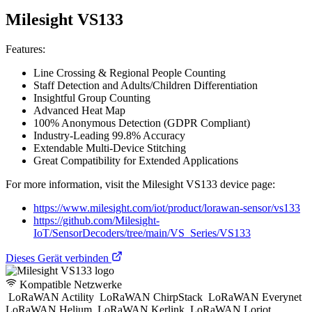
Milesight VS133
Features:
Line Crossing & Regional People Counting
Staff Detection and Adults/Children Differentiation
Insightful Group Counting
Advanced Heat Map
100% Anonymous Detection (GDPR Compliant)
Industry-Leading 99.8% Accuracy
Extendable Multi-Device Stitching
Great Compatibility for Extended Applications
For more information, visit the Milesight VS133 device page:
https://www.milesight.com/iot/product/lorawan-sensor/vs133
https://github.com/Milesight-
IoT/SensorDecoders/tree/main/VS_Series/VS133
Dieses Gerät verbinden
Kompatible Netzwerke
LoRaWAN Actility
LoRaWAN ChirpStack
LoRaWAN Everynet
LoRaWAN Helium
LoRaWAN Kerlink
LoRaWAN Loriot