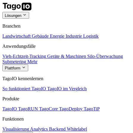
Lösungen
Branchen
Landwirtschaft
Gebäude
Energie
Industrie
Logistik
Anwendungsfälle
Vieh-Echtzeit-Tracking
Geräte & Maschinen
Silo-Überwachung
Submetering
Mehr
Plattform
TagoIO kennenlernen
So funktioniert TagoIO
TagoIO im Vergleich
Produkte
TagoIO
TagoRUN
TagoCore
TagoDeploy
TagoTiP
Funktionen
Visualisierung
Analytics
Backend
Whitelabel