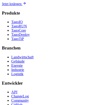
Jetzt loslegen
Produkte
TagoIO
TagoRUN
TagoCore
TagoDeploy
TagoTiP
Branchen
Landwirtschaft
Gebäude
Energie
Industrie
Logistik
Entwickler
API
ChangeLog
Community
GitHub