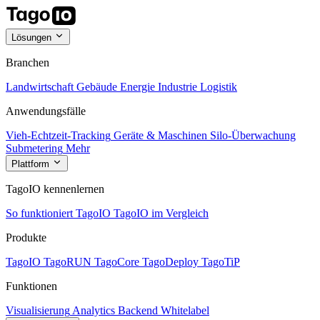
Lösungen
Branchen
Landwirtschaft
Gebäude
Energie
Industrie
Logistik
Anwendungsfälle
Vieh-Echtzeit-Tracking
Geräte & Maschinen
Silo-Überwachung
Submetering
Mehr
Plattform
TagoIO kennenlernen
So funktioniert TagoIO
TagoIO im Vergleich
Produkte
TagoIO
TagoRUN
TagoCore
TagoDeploy
TagoTiP
Funktionen
Visualisierung
Analytics
Backend
Whitelabel