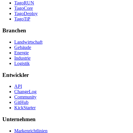
TagoRUN
TagoCore
TagoDeploy
TagoTiP
Branchen
Landwirtschaft
Gebäude
Energie
Industrie
Logistik
Entwickler
API
ChangeLog
Community
GitHub
KickStarter
Unternehmen
Markenrichtlinien