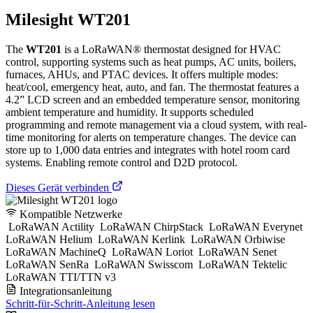
Milesight WT201
The
WT201
is a LoRaWAN® thermostat designed for HVAC
control, supporting systems such as heat pumps, AC units, boilers,
furnaces, AHUs, and PTAC devices. It offers multiple modes:
heat/cool, emergency heat, auto, and fan. The thermostat features a
4.2” LCD screen and an embedded temperature sensor, monitoring
ambient temperature and humidity. It supports scheduled
programming and remote management via a cloud system, with real-
time monitoring for alerts on temperature changes. The device can
store up to 1,000 data entries and integrates with hotel room card
systems. Enabling remote control and D2D protocol.
Dieses Gerät verbinden
Kompatible Netzwerke
LoRaWAN Actility
LoRaWAN ChirpStack
LoRaWAN Everynet
LoRaWAN Helium
LoRaWAN Kerlink
LoRaWAN Orbiwise
LoRaWAN MachineQ
LoRaWAN Loriot
LoRaWAN Senet
LoRaWAN SenRa
LoRaWAN Swisscom
LoRaWAN Tektelic
LoRaWAN TTI/TTN v3
Integrationsanleitung
Schritt-für-Schritt-Anleitung lesen