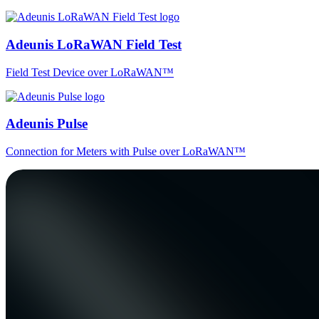
Adeunis LoRaWAN Field Test
Field Test Device over LoRaWAN™
Adeunis Pulse
Connection for Meters with Pulse over LoRaWAN™