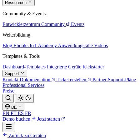
Ressourcen
Community & Events
Entwicklerzentrum
Community
Events
Weiterbildung
Blog
Ebooks
IoT Academy
Anwendungsfälle
Videos
Templates & Tools
Dashboard-Templates
Integrierte Geräte
Kickstarter
Support
Kontakt
Dokumentation
Ticket erstellen
Partner
Support-Pläne
Professional Services
Preise
DE
EN
PT
ES
FR
Demo buchen
Jetzt starten
Zurück zu Geräten