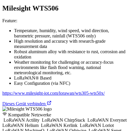
Milesight WTS506
Feature:
Temperature, humidity, wind speed, wind direction,
barometric pressure, rainfall (WTS506 only)
High resolution and accuracy with research-grade
measurement data
Robust aluminum alloy with resistance to rust, corrosion and
oxidation
Weather monitoring for challenging or accuracy-focus
environments like flash flood warning, national
meteorological monitoring, etc.
LoRaWAN® Based
Easy Configuration (via NFC)
https://www.milesight-iot.com/lorawan/wts305-wts50x/
Dieses Gerät verbinden
Kompatible Netzwerke
LoRaWAN Actility
LoRaWAN ChirpStack
LoRaWAN Everynet
LoRaWAN Helium
LoRaWAN Kerlink
LoRaWAN Loriot
LoRaWAN MachineQ
LoRaWAN Orbiwise
LoRaWAN Senet