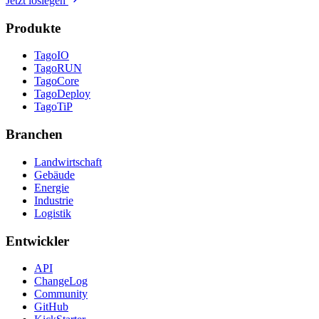
Jetzt loslegen
Produkte
TagoIO
TagoRUN
TagoCore
TagoDeploy
TagoTiP
Branchen
Landwirtschaft
Gebäude
Energie
Industrie
Logistik
Entwickler
API
ChangeLog
Community
GitHub