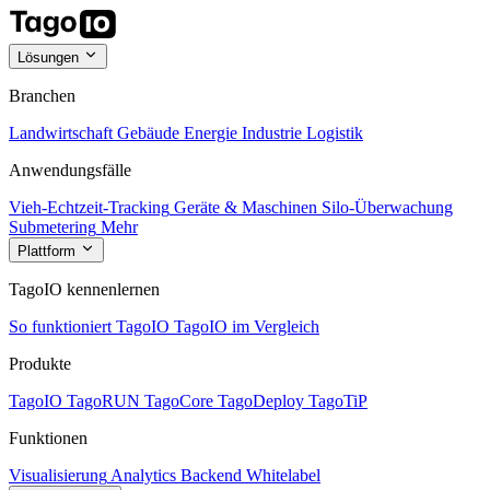
Lösungen
Branchen
Landwirtschaft
Gebäude
Energie
Industrie
Logistik
Anwendungsfälle
Vieh-Echtzeit-Tracking
Geräte & Maschinen
Silo-Überwachung
Submetering
Mehr
Plattform
TagoIO kennenlernen
So funktioniert TagoIO
TagoIO im Vergleich
Produkte
TagoIO
TagoRUN
TagoCore
TagoDeploy
TagoTiP
Funktionen
Visualisierung
Analytics
Backend
Whitelabel