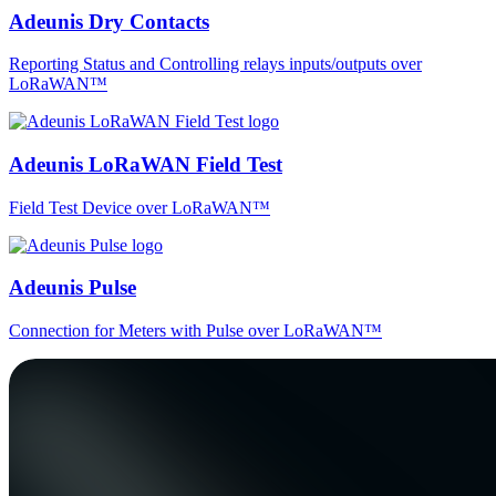
Adeunis Dry Contacts
Reporting Status and Controlling relays inputs/outputs over
LoRaWAN™
Adeunis LoRaWAN Field Test
Field Test Device over LoRaWAN™
Adeunis Pulse
Connection for Meters with Pulse over LoRaWAN™