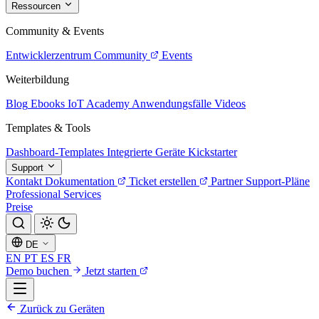
Ressourcen
Community & Events
Entwicklerzentrum
Community
Events
Weiterbildung
Blog
Ebooks
IoT Academy
Anwendungsfälle
Videos
Templates & Tools
Dashboard-Templates
Integrierte Geräte
Kickstarter
Support
Kontakt
Dokumentation
Ticket erstellen
Partner
Support-Pläne
Professional Services
Preise
DE
EN
PT
ES
FR
Demo buchen
Jetzt starten
Zurück zu Geräten