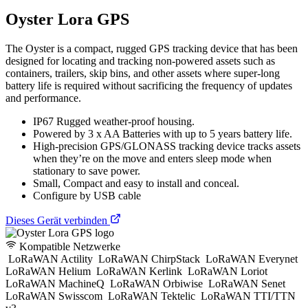
Oyster Lora GPS
The Oyster is a compact, rugged GPS tracking device that has been
designed for locating and tracking non-powered assets such as
containers, trailers, skip bins, and other assets where super-long
battery life is required without sacrificing the frequency of updates
and performance.
IP67 Rugged weather-proof housing.
Powered by 3 x AA Batteries with up to 5 years battery life.
High-precision GPS/GLONASS tracking device tracks assets
when they’re on the move and enters sleep mode when
stationary to save power.
Small, Compact and easy to install and conceal.
Configure by USB cable
Dieses Gerät verbinden
Kompatible Netzwerke
LoRaWAN Actility
LoRaWAN ChirpStack
LoRaWAN Everynet
LoRaWAN Helium
LoRaWAN Kerlink
LoRaWAN Loriot
LoRaWAN MachineQ
LoRaWAN Orbiwise
LoRaWAN Senet
LoRaWAN Swisscom
LoRaWAN Tektelic
LoRaWAN TTI/TTN