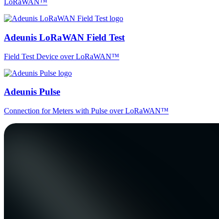
LoRaWAN™
Adeunis LoRaWAN Field Test
Field Test Device over LoRaWAN™
Adeunis Pulse
Connection for Meters with Pulse over LoRaWAN™