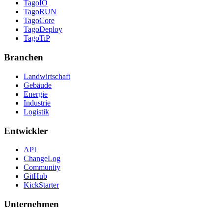
TagoIO
TagoRUN
TagoCore
TagoDeploy
TagoTiP
Branchen
Landwirtschaft
Gebäude
Energie
Industrie
Logistik
Entwickler
API
ChangeLog
Community
GitHub
KickStarter
Unternehmen