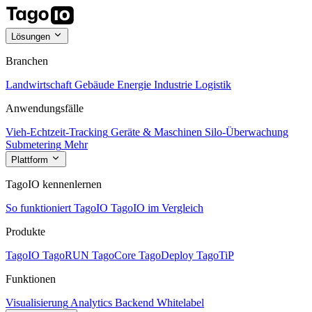
Lösungen
Branchen
Landwirtschaft
Gebäude
Energie
Industrie
Logistik
Anwendungsfälle
Vieh-Echtzeit-Tracking
Geräte & Maschinen
Silo-Überwachung
Submetering
Mehr
Plattform
TagoIO kennenlernen
So funktioniert TagoIO
TagoIO im Vergleich
Produkte
TagoIO
TagoRUN
TagoCore
TagoDeploy
TagoTiP
Funktionen
Visualisierung
Analytics
Backend
Whitelabel