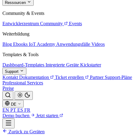
Ressourcen
Community & Events
Entwicklerzentrum
Community
Events
Weiterbildung
Blog
Ebooks
IoT Academy
Anwendungsfälle
Videos
Templates & Tools
Dashboard-Templates
Integrierte Geräte
Kickstarter
Support
Kontakt
Dokumentation
Ticket erstellen
Partner
Support-Pläne
Professional Services
Preise
DE
EN
PT
ES
FR
Demo buchen
Jetzt starten
Zurück zu Geräten