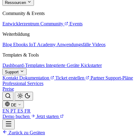
Ressourcen
Community & Events
Entwicklerzentrum
Community
Events
Weiterbildung
Blog
Ebooks
IoT Academy
Anwendungsfälle
Videos
Templates & Tools
Dashboard-Templates
Integrierte Geräte
Kickstarter
Support
Kontakt
Dokumentation
Ticket erstellen
Partner
Support-Pläne
Professional Services
Preise
DE
EN
PT
ES
FR
Demo buchen
Jetzt starten
Zurück zu Geräten