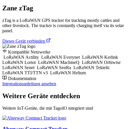
Zane zTag
zTag is a LoRaWAN GPS tracker for tracking mostly cattles and
other livestock. The tracker is constantly charging itself via its solar
panel.
Dieses Gerät verbinden
Kompatible Netzwerke
LoRaWAN Actility
LoRaWAN Everynet
LoRaWAN Kerlink
LoRaWAN Loriot
LoRaWAN MachineQ
LoRaWAN Orbiwise
LoRaWAN Senet
LoRaWAN SenRa
LoRaWAN Tektelic
LoRaWAN TTI/TTN v3
LoRaWAN Helium
Dokumentation
Integrationsanleitung ansehen
Weitere Geräte entdecken
Weitere IoT-Geräte, die mit TagoIO integriert sind
Abeeway Compact Tracker