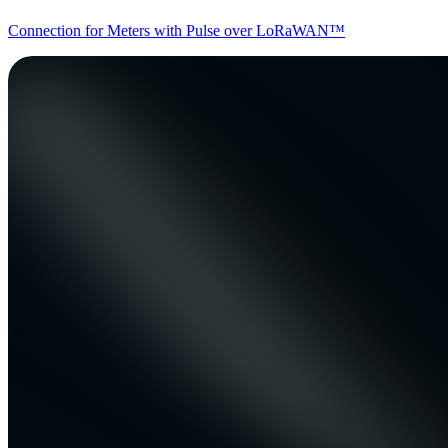
Connection for Meters with Pulse over LoRaWAN™