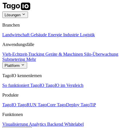
Lösungen
Branchen
Landwirtschaft
Gebäude
Energie
Industrie
Logistik
Anwendungsfälle
Vieh-Echtzeit-Tracking
Geräte & Maschinen
Silo-Überwachung
Submetering
Mehr
Plattform
TagoIO kennenlernen
So funktioniert TagoIO
TagoIO im Vergleich
Produkte
TagoIO
TagoRUN
TagoCore
TagoDeploy
TagoTiP
Funktionen
Visualisierung
Analytics
Backend
Whitelabel