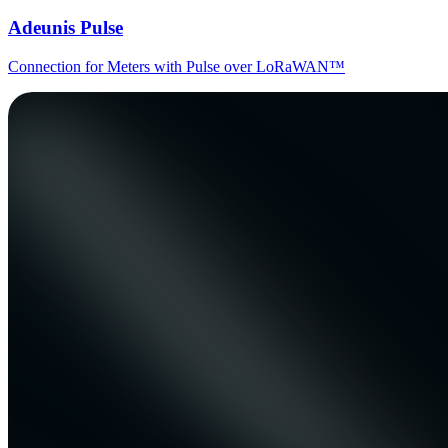
Adeunis Pulse
Connection for Meters with Pulse over LoRaWAN™