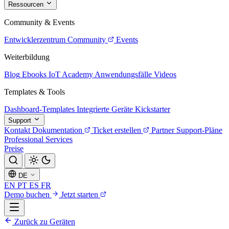
Ressourcen
Community & Events
Entwicklerzentrum
Community
Events
Weiterbildung
Blog
Ebooks
IoT Academy
Anwendungsfälle
Videos
Templates & Tools
Dashboard-Templates
Integrierte Geräte
Kickstarter
Support
Kontakt
Dokumentation
Ticket erstellen
Partner
Support-Pläne
Professional Services
Preise
DE
EN
PT
ES
FR
Demo buchen
Jetzt starten
Zurück zu Geräten