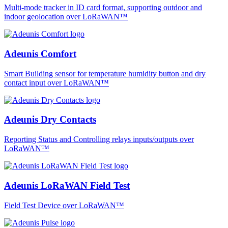
Multi-mode tracker in ID card format, supporting outdoor and
indoor geolocation over LoRaWAN™
Adeunis Comfort
Smart Building sensor for temperature humidity button and dry
contact input over LoRaWAN™
Adeunis Dry Contacts
Reporting Status and Controlling relays inputs/outputs over
LoRaWAN™
Adeunis LoRaWAN Field Test
Field Test Device over LoRaWAN™