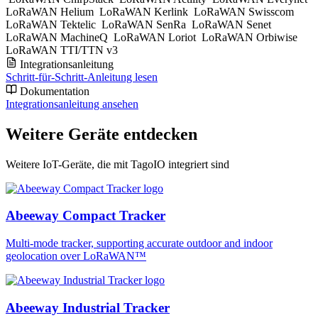
LoRaWAN Helium
LoRaWAN Kerlink
LoRaWAN Swisscom
LoRaWAN Tektelic
LoRaWAN SenRa
LoRaWAN Senet
LoRaWAN MachineQ
LoRaWAN Loriot
LoRaWAN Orbiwise
LoRaWAN TTI/TTN v3
Integrationsanleitung
Schritt-für-Schritt-Anleitung lesen
Dokumentation
Integrationsanleitung ansehen
Weitere Geräte entdecken
Weitere IoT-Geräte, die mit TagoIO integriert sind
Abeeway Compact Tracker
Multi-mode tracker, supporting accurate outdoor and indoor
geolocation over LoRaWAN™
Abeeway Industrial Tracker