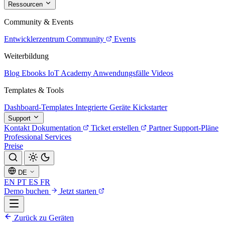
Ressourcen
Community & Events
Entwicklerzentrum
Community
Events
Weiterbildung
Blog
Ebooks
IoT Academy
Anwendungsfälle
Videos
Templates & Tools
Dashboard-Templates
Integrierte Geräte
Kickstarter
Support
Kontakt
Dokumentation
Ticket erstellen
Partner
Support-Pläne
Professional Services
Preise
DE
EN
PT
ES
FR
Demo buchen
Jetzt starten
Zurück zu Geräten