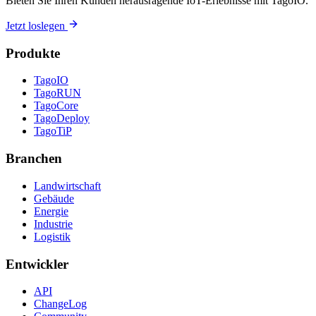
Bieten Sie Ihren Kunden herausragende IoT-Erlebnisse mit TagoIO.
Jetzt loslegen
Produkte
TagoIO
TagoRUN
TagoCore
TagoDeploy
TagoTiP
Branchen
Landwirtschaft
Gebäude
Energie
Industrie
Logistik
Entwickler
API
ChangeLog