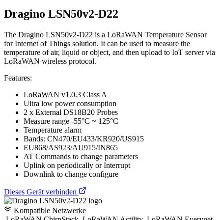
Dragino LSN50v2-D22
The Dragino LSN50v2-D22 is a LoRaWAN Temperature Sensor
for Internet of Things solution. It can be used to measure the
temperature of air, liquid or object, and then upload to IoT server via
LoRaWAN wireless protocol.
Features:
LoRaWAN v1.0.3 Class A
Ultra low power consumption
2 x External DS18B20 Probes
Measure range -55°C ~ 125°C
Temperature alarm
Bands: CN470/EU433/KR920/US915
EU868/AS923/AU915/IN865
AT Commands to change parameters
Uplink on periodically or Interrupt
Downlink to change configure
Dieses Gerät verbinden
Kompatible Netzwerke
LoRaWAN ChirpStack
LoRaWAN Actility
LoRaWAN Everynet