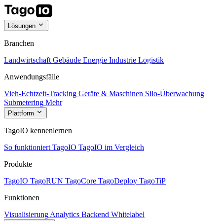
Lösungen
Branchen
Landwirtschaft
Gebäude
Energie
Industrie
Logistik
Anwendungsfälle
Vieh-Echtzeit-Tracking
Geräte & Maschinen
Silo-Überwachung
Submetering
Mehr
Plattform
TagoIO kennenlernen
So funktioniert TagoIO
TagoIO im Vergleich
Produkte
TagoIO
TagoRUN
TagoCore
TagoDeploy
TagoTiP
Funktionen
Visualisierung
Analytics
Backend
Whitelabel