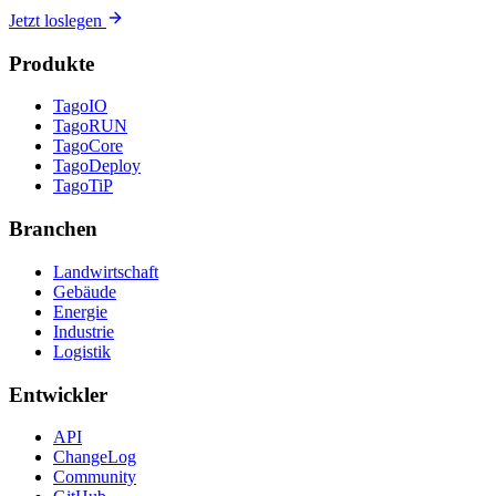
Jetzt loslegen
Produkte
TagoIO
TagoRUN
TagoCore
TagoDeploy
TagoTiP
Branchen
Landwirtschaft
Gebäude
Energie
Industrie
Logistik
Entwickler
API
ChangeLog
Community