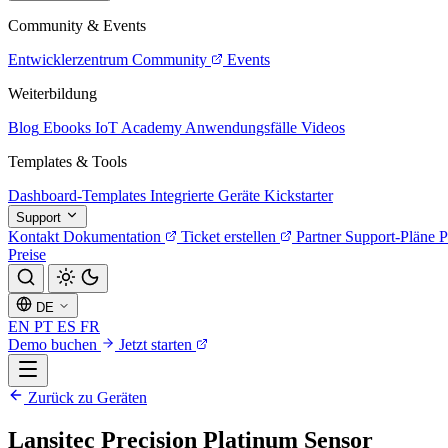
Community & Events
Entwicklerzentrum
Community
Events
Weiterbildung
Blog
Ebooks
IoT Academy
Anwendungsfälle
Videos
Templates & Tools
Dashboard-Templates
Integrierte Geräte
Kickstarter
Support
Kontakt
Dokumentation
Ticket erstellen
Partner
Support-Pläne
P
Preise
DE
EN
PT
ES
FR
Demo buchen
Jetzt starten
Zurück zu Geräten
Lansitec Precision Platinum Sensor