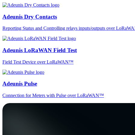
Adeunis Dry Contacts
Reporting Status and Controlling relays inputs/outputs over LoRa
Adeunis LoRaWAN Field Test
Field Test Device over LoRaWAN™
Adeunis Pulse
Connection for Meters with Pulse over LoRaWAN™