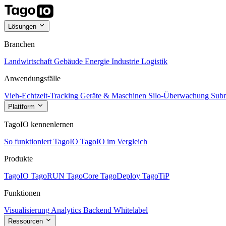
Lösungen
Branchen
Landwirtschaft
Gebäude
Energie
Industrie
Logistik
Anwendungsfälle
Vieh-Echtzeit-Tracking
Geräte & Maschinen
Silo-Überwachung
Subm
Plattform
TagoIO kennenlernen
So funktioniert TagoIO
TagoIO im Vergleich
Produkte
TagoIO
TagoRUN
TagoCore
TagoDeploy
TagoTiP
Funktionen
Visualisierung
Analytics
Backend
Whitelabel
Ressourcen