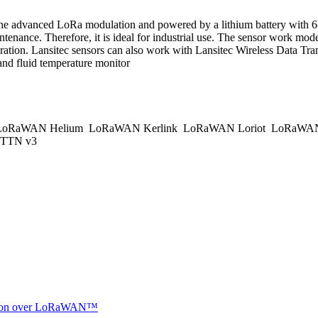
the advanced LoRa modulation and powered by a lithium battery with 6-
maintenance. Therefore, it is ideal for industrial use. The sensor work
tion. Lansitec sensors can also work with Lansitec Wireless Data Tra
and fluid temperature monitor
oRaWAN Helium
LoRaWAN Kerlink
LoRaWAN Loriot
LoRaWAN
TTN v3
ocation over LoRaWAN™