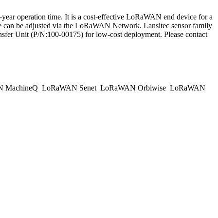
year operation time. It is a cost-effective LoRaWAN end device for a
 mode can be adjusted via the LoRaWAN Network. Lansitec sensor family
nsfer Unit (P/N:100-00175) for low-cost deployment. Please contact
 MachineQ
LoRaWAN Senet
LoRaWAN Orbiwise
LoRaWAN