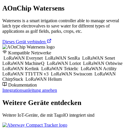
AOnChip Watersens
Watersens is a smart irrigation controller able to manage several
latch type electrovalves to save water for different types of
applications as golf fields, parks, crops, etc.
Dieses Gerät verbinden
Kompatible Netzwerke
LoRaWAN Everynet
LoRaWAN SenRa
LoRaWAN Senet
LoRaWAN MachineQ
LoRaWAN Loriot
LoRaWAN Orbiwise
LoRaWAN Kerlink
LoRaWAN Tektelic
LoRaWAN Actility
LoRaWAN TTI/TTN v3
LoRaWAN Swisscom
LoRaWAN
ChirpStack
LoRaWAN Helium
Dokumentation
Integrationsanleitung ansehen
Weitere Geräte entdecken
Weitere IoT-Geräte, die mit TagoIO integriert sind