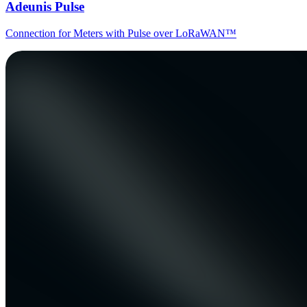
Adeunis Pulse
Connection for Meters with Pulse over LoRaWAN™