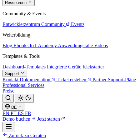
Ressourcen
Community & Events
Entwicklerzentrum
Community
Events
Weiterbildung
Blog
Ebooks
IoT Academy
Anwendungsfälle
Videos
Templates & Tools
Dashboard-Templates
Integrierte Geräte
Kickstarter
Support
Kontakt
Dokumentation
Ticket erstellen
Partner
Support-Pläne
Professional Services
Preise
DE
EN
PT
ES
FR
Demo buchen
Jetzt starten
Zurück zu Geräten