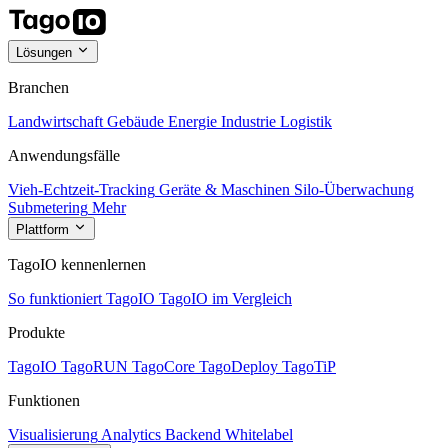
Lösungen
Branchen
Landwirtschaft
Gebäude
Energie
Industrie
Logistik
Anwendungsfälle
Vieh-Echtzeit-Tracking
Geräte & Maschinen
Silo-Überwachung
Submetering
Mehr
Plattform
TagoIO kennenlernen
So funktioniert TagoIO
TagoIO im Vergleich
Produkte
TagoIO
TagoRUN
TagoCore
TagoDeploy
TagoTiP
Funktionen
Visualisierung
Analytics
Backend
Whitelabel