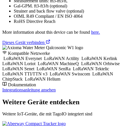
Measurement units: m3-m3/h,
Gal-GPM. ft3-ft3/h (optional)
Strainer and back flow valve (optional)
OIML R49 Compliant / EN ISO 4064
RoHS Directive Reach
More information about this device can be found
here.
Dieses Gerät verbinden
Kompatible Netzwerke
LoRaWAN Everynet
LoRaWAN Actility
LoRaWAN Kerlink
LoRaWAN Loriot
LoRaWAN MachineQ
LoRaWAN Orbiwise
LoRaWAN Senet
LoRaWAN SenRa
LoRaWAN Tektelic
LoRaWAN TTI/TTN v3
LoRaWAN Swisscom
LoRaWAN
ChirpStack
LoRaWAN Helium
Dokumentation
Integrationsanleitung ansehen
Weitere Geräte entdecken
Weitere IoT-Geräte, die mit TagoIO integriert sind