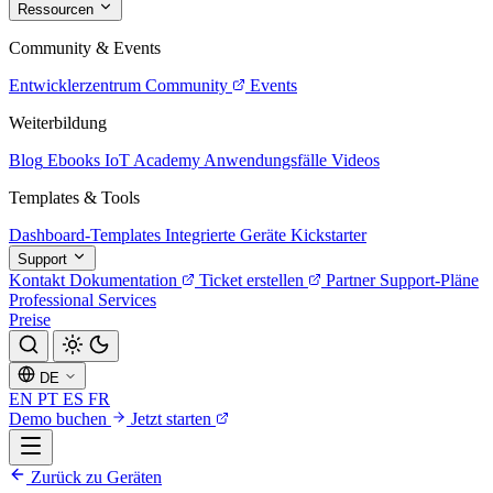
Ressourcen
Community & Events
Entwicklerzentrum
Community
Events
Weiterbildung
Blog
Ebooks
IoT Academy
Anwendungsfälle
Videos
Templates & Tools
Dashboard-Templates
Integrierte Geräte
Kickstarter
Support
Kontakt
Dokumentation
Ticket erstellen
Partner
Support-Pläne
Professional Services
Preise
DE
EN
PT
ES
FR
Demo buchen
Jetzt starten
Zurück zu Geräten