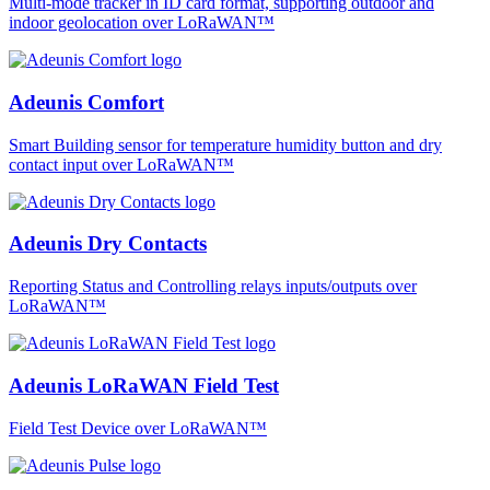
Multi-mode tracker in ID card format, supporting outdoor and
indoor geolocation over LoRaWAN™
Adeunis Comfort
Smart Building sensor for temperature humidity button and dry
contact input over LoRaWAN™
Adeunis Dry Contacts
Reporting Status and Controlling relays inputs/outputs over
LoRaWAN™
Adeunis LoRaWAN Field Test
Field Test Device over LoRaWAN™