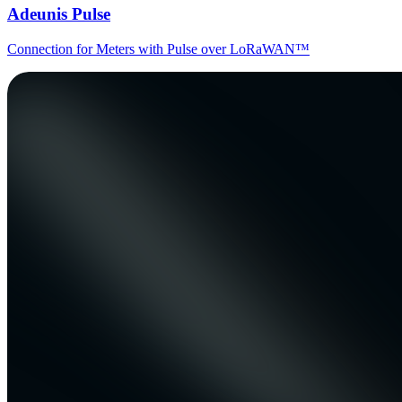
Adeunis Pulse
Connection for Meters with Pulse over LoRaWAN™