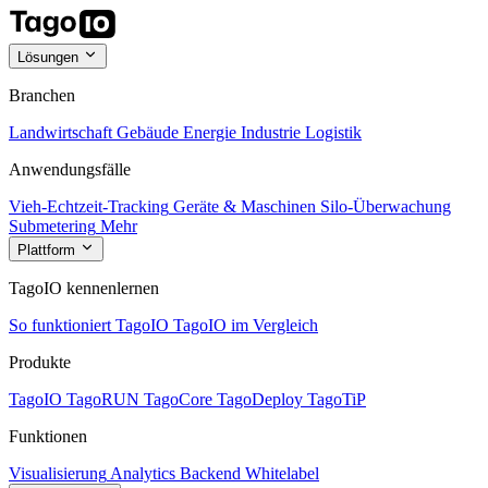
Lösungen
Branchen
Landwirtschaft
Gebäude
Energie
Industrie
Logistik
Anwendungsfälle
Vieh-Echtzeit-Tracking
Geräte & Maschinen
Silo-Überwachung
Submetering
Mehr
Plattform
TagoIO kennenlernen
So funktioniert TagoIO
TagoIO im Vergleich
Produkte
TagoIO
TagoRUN
TagoCore
TagoDeploy
TagoTiP
Funktionen
Visualisierung
Analytics
Backend
Whitelabel