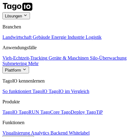
Lösungen
Branchen
Landwirtschaft
Gebäude
Energie
Industrie
Logistik
Anwendungsfälle
Vieh-Echtzeit-Tracking
Geräte & Maschinen
Silo-Überwachung
Submetering
Mehr
Plattform
TagoIO kennenlernen
So funktioniert TagoIO
TagoIO im Vergleich
Produkte
TagoIO
TagoRUN
TagoCore
TagoDeploy
TagoTiP
Funktionen
Visualisierung
Analytics
Backend
Whitelabel