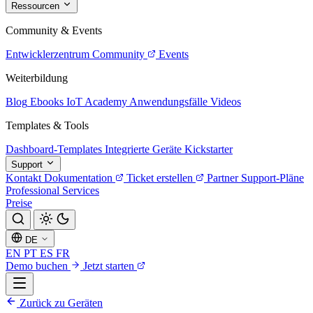
Ressourcen
Community & Events
Entwicklerzentrum
Community
Events
Weiterbildung
Blog
Ebooks
IoT Academy
Anwendungsfälle
Videos
Templates & Tools
Dashboard-Templates
Integrierte Geräte
Kickstarter
Support
Kontakt
Dokumentation
Ticket erstellen
Partner
Support-Pläne
Professional Services
Preise
DE
EN
PT
ES
FR
Demo buchen
Jetzt starten
Zurück zu Geräten