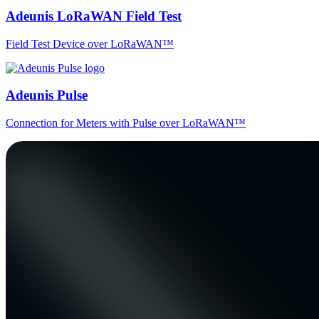
Adeunis LoRaWAN Field Test
Field Test Device over LoRaWAN™
Adeunis Pulse
Connection for Meters with Pulse over LoRaWAN™