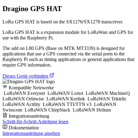
Dragino GPS HAT
LoRa GPS HAT is based on the SX1276/SX1278 transceiver.
LoRa GPS HAT is a expansion module for LoRaWan and GPS for
use with the Raspberry Pi.
The add on L80 GPS (Base on MTK MT3339) is designed for
applications that use a GPS connected via the serial ports to the
Raspberry Pi such as timing applications or general applications that
require GPS information.
Dieses Gerät verbinden
Kompatible Netzwerke
LoRaWAN Everynet
LoRaWAN Loriot
LoRaWAN MachineQ
LoRaWAN Orbiwise
LoRaWAN Kerlink
LoRaWAN Tektelic
LoRaWAN Actility
LoRaWAN TTI/TTN v3
LoRaWAN
Swisscom
LoRaWAN ChirpStack
LoRaWAN Helium
Integrationsanleitung
Schritt-für-Schritt-Anleitung lesen
Dokumentation
Integrationsanleitung ansehen