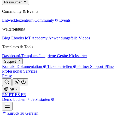
Ressourcen
Community & Events
Entwicklerzentrum
Community
Events
Weiterbildung
Blog
Ebooks
IoT Academy
Anwendungsfälle
Videos
Templates & Tools
Dashboard-Templates
Integrierte Geräte
Kickstarter
Support
Kontakt
Dokumentation
Ticket erstellen
Partner
Support-Pläne
Professional Services
Preise
DE
EN
PT
ES
FR
Demo buchen
Jetzt starten
Zurück zu Geräten