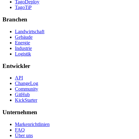
TagoDeploy
TagoTiP
Branchen
Landwirtschaft
Gebäude
Energie
Industrie
Logistik
Entwickler
API
ChangeLog
Community
GitHub
KickStarter
Unternehmen
Markenrichtlinien
FAQ
Über uns