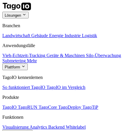
Lösungen
Branchen
Landwirtschaft
Gebäude
Energie
Industrie
Logistik
Anwendungsfälle
Vieh-Echtzeit-Tracking
Geräte & Maschinen
Silo-Überwachung
Submetering
Mehr
Plattform
TagoIO kennenlernen
So funktioniert TagoIO
TagoIO im Vergleich
Produkte
TagoIO
TagoRUN
TagoCore
TagoDeploy
TagoTiP
Funktionen
Visualisierung
Analytics
Backend
Whitelabel