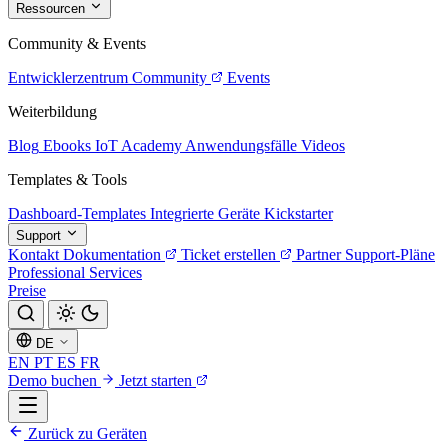
Ressourcen
Community & Events
Entwicklerzentrum
Community
Events
Weiterbildung
Blog
Ebooks
IoT Academy
Anwendungsfälle
Videos
Templates & Tools
Dashboard-Templates
Integrierte Geräte
Kickstarter
Support
Kontakt
Dokumentation
Ticket erstellen
Partner
Support-Pläne
Professional Services
Preise
DE
EN
PT
ES
FR
Demo buchen
Jetzt starten
Zurück zu Geräten