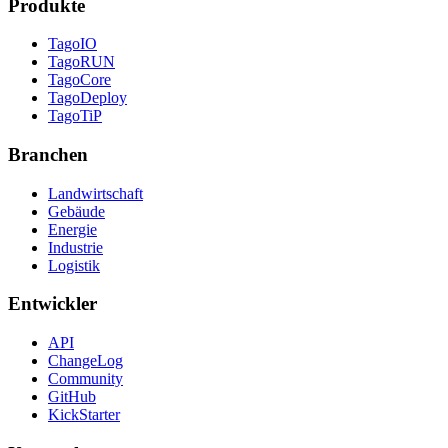
Produkte
TagoIO
TagoRUN
TagoCore
TagoDeploy
TagoTiP
Branchen
Landwirtschaft
Gebäude
Energie
Industrie
Logistik
Entwickler
API
ChangeLog
Community
GitHub
KickStarter