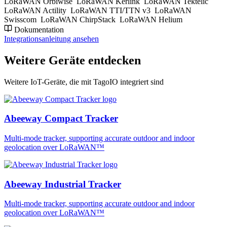
LoRaWAN Orbiwise
LoRaWAN Kerlink
LoRaWAN Tektelic
LoRaWAN Actility
LoRaWAN TTI/TTN v3
LoRaWAN
Swisscom
LoRaWAN ChirpStack
LoRaWAN Helium
Dokumentation
Integrationsanleitung ansehen
Weitere Geräte entdecken
Weitere IoT-Geräte, die mit TagoIO integriert sind
Abeeway Compact Tracker
Multi-mode tracker, supporting accurate outdoor and indoor
geolocation over LoRaWAN™
Abeeway Industrial Tracker
Multi-mode tracker, supporting accurate outdoor and indoor
geolocation over LoRaWAN™