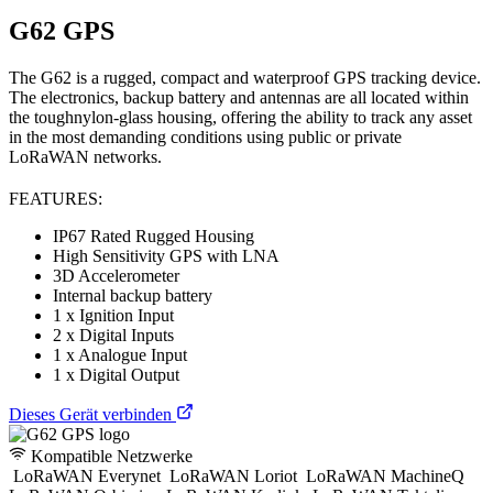
G62 GPS
The G62 is a rugged, compact and waterproof GPS tracking device.
The electronics, backup battery and antennas are all located within
the toughnylon-glass housing, offering the ability to track any asset
in the most demanding conditions using public or private
LoRaWAN networks.
FEATURES:
IP67 Rated Rugged Housing
High Sensitivity GPS with LNA
3D Accelerometer
Internal backup battery
1 x Ignition Input
2 x Digital Inputs
1 x Analogue Input
1 x Digital Output
Dieses Gerät verbinden
Kompatible Netzwerke
LoRaWAN Everynet
LoRaWAN Loriot
LoRaWAN MachineQ