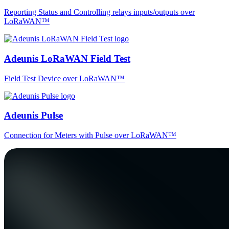
Reporting Status and Controlling relays inputs/outputs over
LoRaWAN™
Adeunis LoRaWAN Field Test
Field Test Device over LoRaWAN™
Adeunis Pulse
Connection for Meters with Pulse over LoRaWAN™