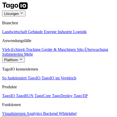
Lösungen
Branchen
Landwirtschaft
Gebäude
Energie
Industrie
Logistik
Anwendungsfälle
Vieh-Echtzeit-Tracking
Geräte & Maschinen
Silo-Überwachung
Submetering
Mehr
Plattform
TagoIO kennenlernen
So funktioniert TagoIO
TagoIO im Vergleich
Produkte
TagoIO
TagoRUN
TagoCore
TagoDeploy
TagoTiP
Funktionen
Visualisierung
Analytics
Backend
Whitelabel