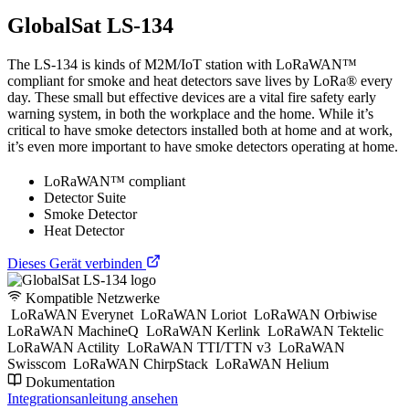
GlobalSat LS-134
The LS-134 is kinds of M2M/IoT station with LoRaWAN™
compliant for smoke and heat detectors save lives by LoRa® every
day. These small but effective devices are a vital fire safety early
warning system, in both the workplace and the home. While it’s
critical to have smoke detectors installed both at home and at work,
it’s even more important to have smoke detectors operating at home.
LoRaWAN™ compliant
Detector Suite
Smoke Detector
Heat Detector
Dieses Gerät verbinden
Kompatible Netzwerke
LoRaWAN Everynet
LoRaWAN Loriot
LoRaWAN Orbiwise
LoRaWAN MachineQ
LoRaWAN Kerlink
LoRaWAN Tektelic
LoRaWAN Actility
LoRaWAN TTI/TTN v3
LoRaWAN
Swisscom
LoRaWAN ChirpStack
LoRaWAN Helium
Dokumentation
Integrationsanleitung ansehen