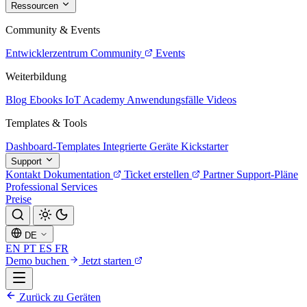
Ressourcen
Community & Events
Entwicklerzentrum
Community
Events
Weiterbildung
Blog
Ebooks
IoT Academy
Anwendungsfälle
Videos
Templates & Tools
Dashboard-Templates
Integrierte Geräte
Kickstarter
Support
Kontakt
Dokumentation
Ticket erstellen
Partner
Support-Pläne
Professional Services
Preise
DE
EN
PT
ES
FR
Demo buchen
Jetzt starten
Zurück zu Geräten