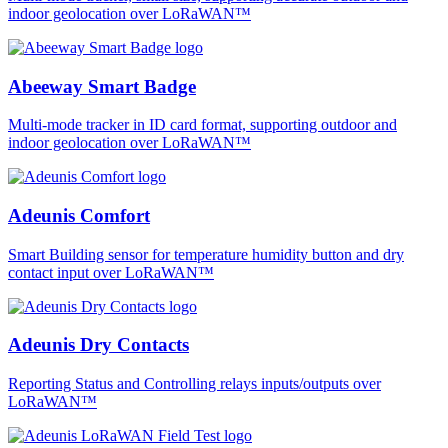
indoor geolocation over LoRaWAN™
Abeeway Smart Badge
Multi-mode tracker in ID card format, supporting outdoor and
indoor geolocation over LoRaWAN™
Adeunis Comfort
Smart Building sensor for temperature humidity button and dry
contact input over LoRaWAN™
Adeunis Dry Contacts
Reporting Status and Controlling relays inputs/outputs over
LoRaWAN™