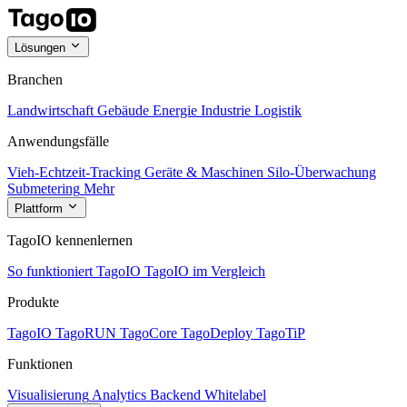
Lösungen
Branchen
Landwirtschaft
Gebäude
Energie
Industrie
Logistik
Anwendungsfälle
Vieh-Echtzeit-Tracking
Geräte & Maschinen
Silo-Überwachung
Submetering
Mehr
Plattform
TagoIO kennenlernen
So funktioniert TagoIO
TagoIO im Vergleich
Produkte
TagoIO
TagoRUN
TagoCore
TagoDeploy
TagoTiP
Funktionen
Visualisierung
Analytics
Backend
Whitelabel