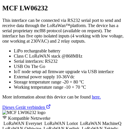
MCF LW06232
This interface can be connected via RS232 serial port to send and
receive data through the LoRaWan™platform. The device has a
serial proprietary mcf88 protocol (available on request). The
interface has five opto isolated inputs (4 working with low voltage,
one working at 230VAC) and 2 relay outputs.
LiPo rechargeable battery
Class C LoRaWAN stack @868MHz
Serial interfaces: RS232
USB On The Go
IoT node setup ad firmware upgrade via USB interface
External power supply 10-36Vdc
Storage temperature range -20 + 80 °C
Working temperature range -10 + 70 °C
More information about this device can be found
here.
Dieses Gerät verbinden
Kompatible Netzwerke
LoRaWAN Everynet
LoRaWAN Loriot
LoRaWAN MachineQ
LoRaWAN Orbiwise
LoRaWAN Kerlink
LoRaWAN Tektelic