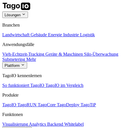
Lösungen
Branchen
Landwirtschaft
Gebäude
Energie
Industrie
Logistik
Anwendungsfälle
Vieh-Echtzeit-Tracking
Geräte & Maschinen
Silo-Überwachung
Submetering
Mehr
Plattform
TagoIO kennenlernen
So funktioniert TagoIO
TagoIO im Vergleich
Produkte
TagoIO
TagoRUN
TagoCore
TagoDeploy
TagoTiP
Funktionen
Visualisierung
Analytics
Backend
Whitelabel