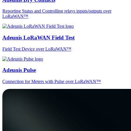
Reporting Status and Controlling relays inputs/outputs over
LoRaWAN™
Adeunis LoRaWAN Field Test
Field Test Device over LoRaWAN™
Adeunis Pulse
Connection for Meters with Pulse over LoRaWAN™