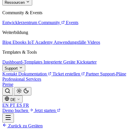
Ressourcen
Community & Events
Entwicklerzentrum
Community
Events
Weiterbildung
Blog
Ebooks
IoT Academy
Anwendungsfälle
Videos
Templates & Tools
Dashboard-Templates
Integrierte Geräte
Kickstarter
Support
Kontakt
Dokumentation
Ticket erstellen
Partner
Support-Pläne
Professional Services
Preise
DE
EN
PT
ES
FR
Demo buchen
Jetzt starten
Zurück zu Geräten