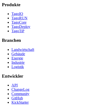
Produkte
TagoIO
TagoRUN
TagoCore
TagoDeploy
TagoTiP
Branchen
Landwirtschaft
Gebäude
Energie
Industrie
Logistik
Entwickler
API
ChangeLog
Community
GitHub
KickStarter