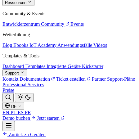
Ressourcen
Community & Events
Entwicklerzentrum
Community
Events
Weiterbildung
Blog
Ebooks
IoT Academy
Anwendungsfälle
Videos
Templates & Tools
Dashboard-Templates
Integrierte Geräte
Kickstarter
Support
Kontakt
Dokumentation
Ticket erstellen
Partner
Support-Pläne
Professional Services
Preise
DE
EN
PT
ES
FR
Demo buchen
Jetzt starten
Zurück zu Geräten