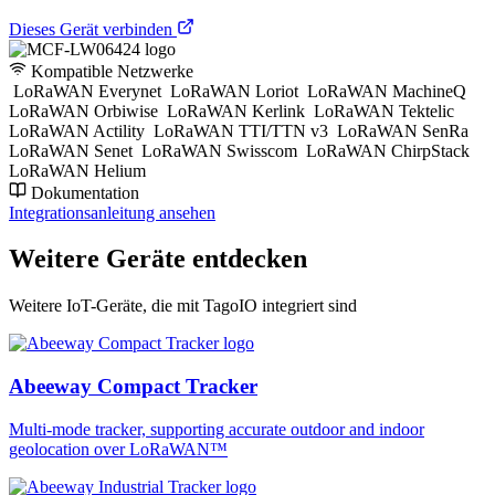
Dieses Gerät verbinden
Kompatible Netzwerke
LoRaWAN Everynet
LoRaWAN Loriot
LoRaWAN MachineQ
LoRaWAN Orbiwise
LoRaWAN Kerlink
LoRaWAN Tektelic
LoRaWAN Actility
LoRaWAN TTI/TTN v3
LoRaWAN SenRa
LoRaWAN Senet
LoRaWAN Swisscom
LoRaWAN ChirpStack
LoRaWAN Helium
Dokumentation
Integrationsanleitung ansehen
Weitere Geräte entdecken
Weitere IoT-Geräte, die mit TagoIO integriert sind
Abeeway Compact Tracker
Multi-mode tracker, supporting accurate outdoor and indoor
geolocation over LoRaWAN™