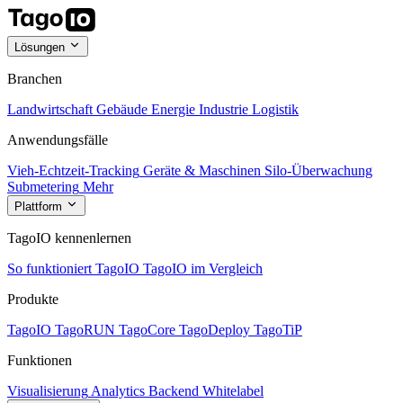
Lösungen
Branchen
Landwirtschaft
Gebäude
Energie
Industrie
Logistik
Anwendungsfälle
Vieh-Echtzeit-Tracking
Geräte & Maschinen
Silo-Überwachung
Submetering
Mehr
Plattform
TagoIO kennenlernen
So funktioniert TagoIO
TagoIO im Vergleich
Produkte
TagoIO
TagoRUN
TagoCore
TagoDeploy
TagoTiP
Funktionen
Visualisierung
Analytics
Backend
Whitelabel