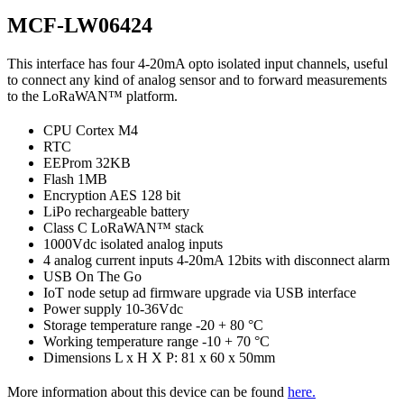
MCF-LW06424
This interface has four 4-20mA opto isolated input channels, useful
to connect any kind of analog sensor and to forward measurements
to the LoRaWAN™ platform.
CPU Cortex M4
RTC
EEProm 32KB
Flash 1MB
Encryption AES 128 bit
LiPo rechargeable battery
Class C LoRaWAN™ stack
1000Vdc isolated analog inputs
4 analog current inputs 4-20mA 12bits with disconnect alarm
USB On The Go
IoT node setup ad firmware upgrade via USB interface
Power supply 10-36Vdc
Storage temperature range -20 + 80 °C
Working temperature range -10 + 70 °C
Dimensions L x H X P: 81 x 60 x 50mm
More information about this device can be found
here.