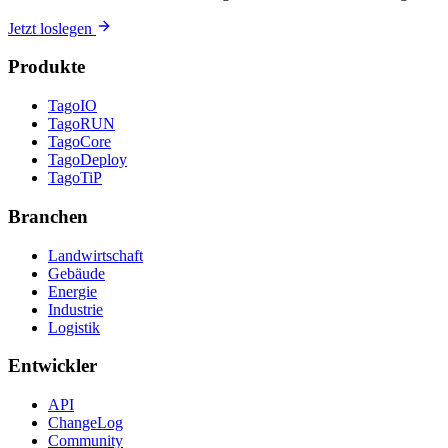
Jetzt loslegen
Produkte
TagoIO
TagoRUN
TagoCore
TagoDeploy
TagoTiP
Branchen
Landwirtschaft
Gebäude
Energie
Industrie
Logistik
Entwickler
API
ChangeLog
Community