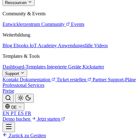
Ressourcen
Community & Events
Entwicklerzentrum
Community
Events
Weiterbildung
Blog
Ebooks
IoT Academy
Anwendungsfälle
Videos
Templates & Tools
Dashboard-Templates
Integrierte Geräte
Kickstarter
Support
Kontakt
Dokumentation
Ticket erstellen
Partner
Support-Pläne
Professional Services
Preise
DE
EN
PT
ES
FR
Demo buchen
Jetzt starten
Zurück zu Geräten