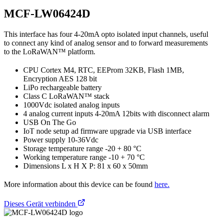
MCF-LW06424D
This interface has four 4-20mA opto isolated input channels, useful
to connect any kind of analog sensor and to forward measurements
to the LoRaWAN™ platform.
CPU Cortex M4, RTC, EEProm 32KB, Flash 1MB,
Encryption AES 128 bit
LiPo rechargeable battery
Class C LoRaWAN™ stack
1000Vdc isolated analog inputs
4 analog current inputs 4-20mA 12bits with disconnect alarm
USB On The Go
IoT node setup ad firmware upgrade via USB interface
Power supply 10-36Vdc
Storage temperature range -20 + 80 °C
Working temperature range -10 + 70 °C
Dimensions L x H X P: 81 x 60 x 50mm
More information about this device can be found
here.
Dieses Gerät verbinden