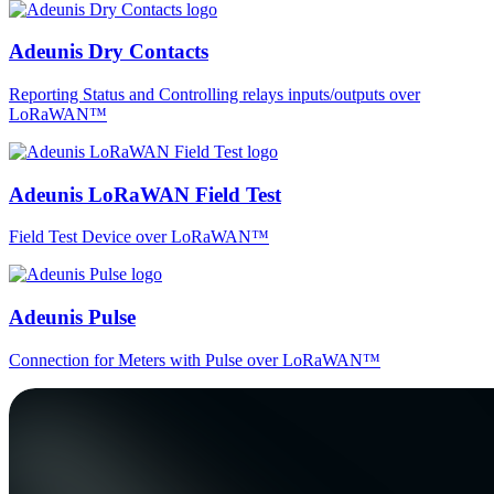
Adeunis Dry Contacts
Reporting Status and Controlling relays inputs/outputs over
LoRaWAN™
Adeunis LoRaWAN Field Test
Field Test Device over LoRaWAN™
Adeunis Pulse
Connection for Meters with Pulse over LoRaWAN™