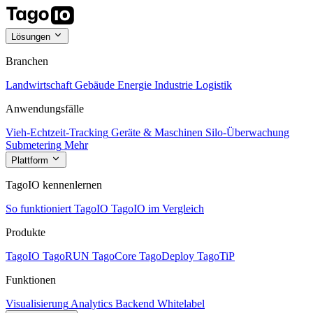
Lösungen
Branchen
Landwirtschaft
Gebäude
Energie
Industrie
Logistik
Anwendungsfälle
Vieh-Echtzeit-Tracking
Geräte & Maschinen
Silo-Überwachung
Submetering
Mehr
Plattform
TagoIO kennenlernen
So funktioniert TagoIO
TagoIO im Vergleich
Produkte
TagoIO
TagoRUN
TagoCore
TagoDeploy
TagoTiP
Funktionen
Visualisierung
Analytics
Backend
Whitelabel