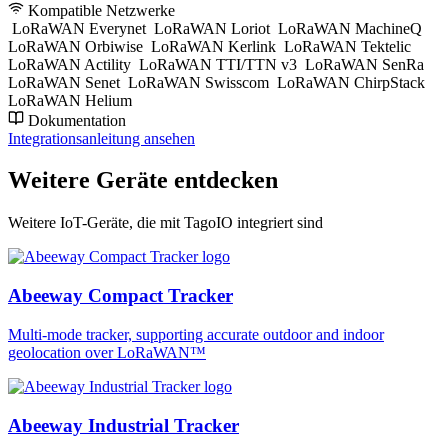
Kompatible Netzwerke
LoRaWAN Everynet
LoRaWAN Loriot
LoRaWAN MachineQ
LoRaWAN Orbiwise
LoRaWAN Kerlink
LoRaWAN Tektelic
LoRaWAN Actility
LoRaWAN TTI/TTN v3
LoRaWAN SenRa
LoRaWAN Senet
LoRaWAN Swisscom
LoRaWAN ChirpStack
LoRaWAN Helium
Dokumentation
Integrationsanleitung ansehen
Weitere Geräte entdecken
Weitere IoT-Geräte, die mit TagoIO integriert sind
Abeeway Compact Tracker
Multi-mode tracker, supporting accurate outdoor and indoor
geolocation over LoRaWAN™
Abeeway Industrial Tracker