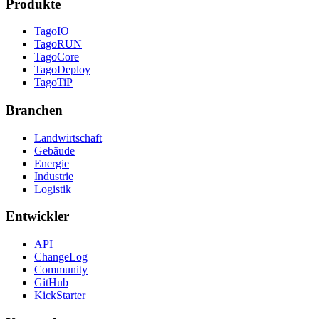
Produkte
TagoIO
TagoRUN
TagoCore
TagoDeploy
TagoTiP
Branchen
Landwirtschaft
Gebäude
Energie
Industrie
Logistik
Entwickler
API
ChangeLog
Community
GitHub
KickStarter