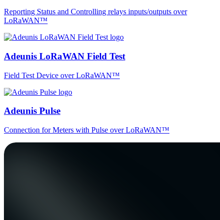
Reporting Status and Controlling relays inputs/outputs over
LoRaWAN™
Adeunis LoRaWAN Field Test
Field Test Device over LoRaWAN™
Adeunis Pulse
Connection for Meters with Pulse over LoRaWAN™