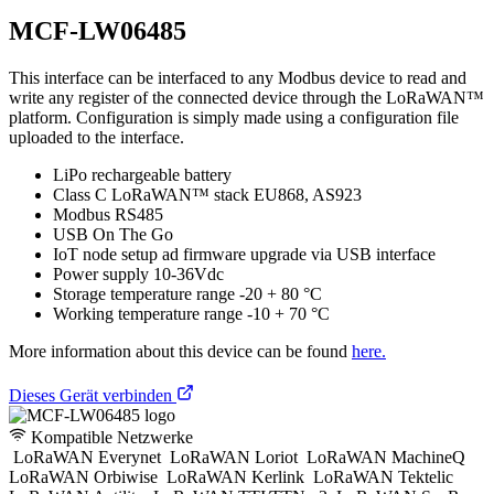
MCF-LW06485
This interface can be interfaced to any Modbus device to read and
write any register of the connected device through the LoRaWAN™
platform. Configuration is simply made using a configuration file
uploaded to the interface.
LiPo rechargeable battery
Class C LoRaWAN™ stack EU868, AS923
Modbus RS485
USB On The Go
IoT node setup ad firmware upgrade via USB interface
Power supply 10-36Vdc
Storage temperature range -20 + 80 °C
Working temperature range -10 + 70 °C
More information about this device can be found
here.
Dieses Gerät verbinden
Kompatible Netzwerke
LoRaWAN Everynet
LoRaWAN Loriot
LoRaWAN MachineQ
LoRaWAN Orbiwise
LoRaWAN Kerlink
LoRaWAN Tektelic