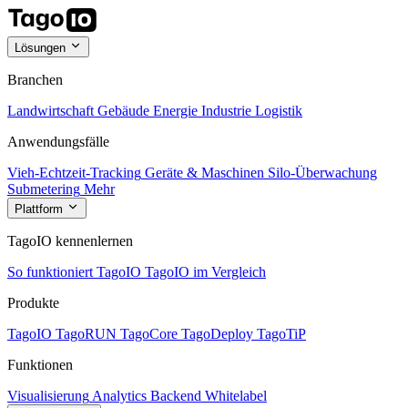
Lösungen
Branchen
Landwirtschaft
Gebäude
Energie
Industrie
Logistik
Anwendungsfälle
Vieh-Echtzeit-Tracking
Geräte & Maschinen
Silo-Überwachung
Submetering
Mehr
Plattform
TagoIO kennenlernen
So funktioniert TagoIO
TagoIO im Vergleich
Produkte
TagoIO
TagoRUN
TagoCore
TagoDeploy
TagoTiP
Funktionen
Visualisierung
Analytics
Backend
Whitelabel