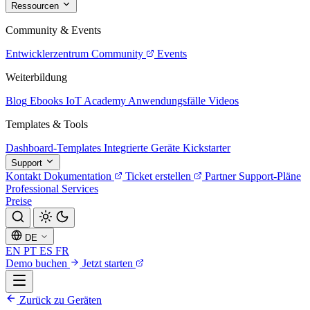
Ressourcen
Community & Events
Entwicklerzentrum
Community
Events
Weiterbildung
Blog
Ebooks
IoT Academy
Anwendungsfälle
Videos
Templates & Tools
Dashboard-Templates
Integrierte Geräte
Kickstarter
Support
Kontakt
Dokumentation
Ticket erstellen
Partner
Support-Pläne
Professional Services
Preise
DE
EN
PT
ES
FR
Demo buchen
Jetzt starten
Zurück zu Geräten