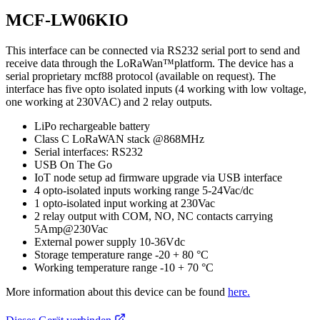
MCF-LW06KIO
This interface can be connected via RS232 serial port to send and
receive data through the LoRaWan™platform. The device has a
serial proprietary mcf88 protocol (available on request). The
interface has five opto isolated inputs (4 working with low voltage,
one working at 230VAC) and 2 relay outputs.
LiPo rechargeable battery
Class C LoRaWAN stack @868MHz
Serial interfaces: RS232
USB On The Go
IoT node setup ad firmware upgrade via USB interface
4 opto-isolated inputs working range 5-24Vac/dc
1 opto-isolated input working at 230Vac
2 relay output with COM, NO, NC contacts carrying
5Amp@230Vac
External power supply 10-36Vdc
Storage temperature range -20 + 80 °C
Working temperature range -10 + 70 °C
More information about this device can be found
here.