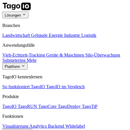
Lösungen
Branchen
Landwirtschaft
Gebäude
Energie
Industrie
Logistik
Anwendungsfälle
Vieh-Echtzeit-Tracking
Geräte & Maschinen
Silo-Überwachung
Submetering
Mehr
Plattform
TagoIO kennenlernen
So funktioniert TagoIO
TagoIO im Vergleich
Produkte
TagoIO
TagoRUN
TagoCore
TagoDeploy
TagoTiP
Funktionen
Visualisierung
Analytics
Backend
Whitelabel