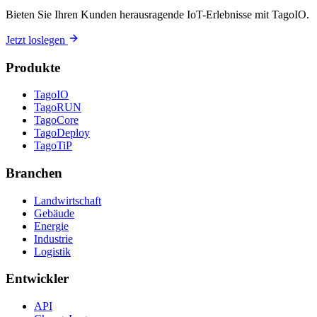
Bieten Sie Ihren Kunden herausragende IoT-Erlebnisse mit TagoIO.
Jetzt loslegen
Produkte
TagoIO
TagoRUN
TagoCore
TagoDeploy
TagoTiP
Branchen
Landwirtschaft
Gebäude
Energie
Industrie
Logistik
Entwickler
API