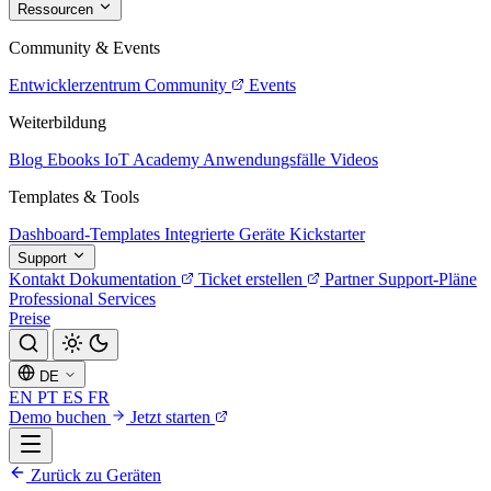
Ressourcen
Community & Events
Entwicklerzentrum
Community
Events
Weiterbildung
Blog
Ebooks
IoT Academy
Anwendungsfälle
Videos
Templates & Tools
Dashboard-Templates
Integrierte Geräte
Kickstarter
Support
Kontakt
Dokumentation
Ticket erstellen
Partner
Support-Pläne
Professional Services
Preise
DE
EN
PT
ES
FR
Demo buchen
Jetzt starten
Zurück zu Geräten