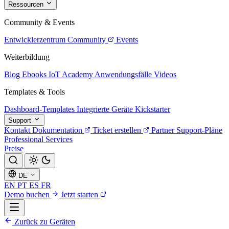
Ressourcen
Community & Events
Entwicklerzentrum
Community
Events
Weiterbildung
Blog
Ebooks
IoT Academy
Anwendungsfälle
Videos
Templates & Tools
Dashboard-Templates
Integrierte Geräte
Kickstarter
Support
Kontakt
Dokumentation
Ticket erstellen
Partner
Support-Pläne
Professional Services
Preise
DE
EN
PT
ES
FR
Demo buchen
Jetzt starten
Zurück zu Geräten