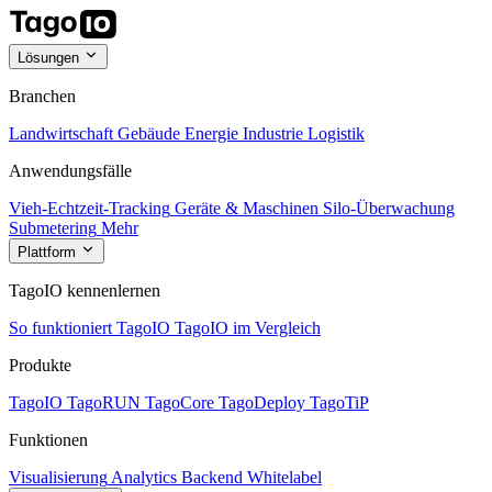
Lösungen
Branchen
Landwirtschaft
Gebäude
Energie
Industrie
Logistik
Anwendungsfälle
Vieh-Echtzeit-Tracking
Geräte & Maschinen
Silo-Überwachung
Submetering
Mehr
Plattform
TagoIO kennenlernen
So funktioniert TagoIO
TagoIO im Vergleich
Produkte
TagoIO
TagoRUN
TagoCore
TagoDeploy
TagoTiP
Funktionen
Visualisierung
Analytics
Backend
Whitelabel