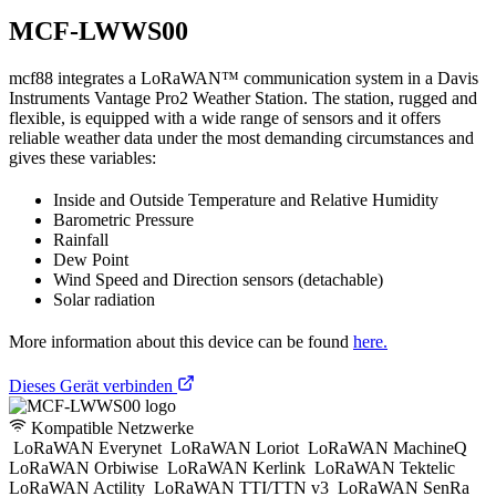
MCF-LWWS00
mcf88 integrates a LoRaWAN™ communication system in a Davis
Instruments Vantage Pro2 Weather Station. The station, rugged and
flexible, is equipped with a wide range of sensors and it offers
reliable weather data under the most demanding circumstances and
gives these variables:
Inside and Outside Temperature and Relative Humidity
Barometric Pressure
Rainfall
Dew Point
Wind Speed and Direction sensors (detachable)
Solar radiation
More information about this device can be found
here.
Dieses Gerät verbinden
Kompatible Netzwerke
LoRaWAN Everynet
LoRaWAN Loriot
LoRaWAN MachineQ
LoRaWAN Orbiwise
LoRaWAN Kerlink
LoRaWAN Tektelic
LoRaWAN Actility
LoRaWAN TTI/TTN v3
LoRaWAN SenRa