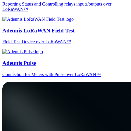
Reporting Status and Controlling relays inputs/outputs over
LoRaWAN™
Adeunis LoRaWAN Field Test
Field Test Device over LoRaWAN™
Adeunis Pulse
Connection for Meters with Pulse over LoRaWAN™