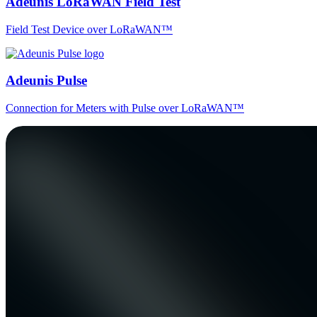
Adeunis LoRaWAN Field Test
Field Test Device over LoRaWAN™
Adeunis Pulse
Connection for Meters with Pulse over LoRaWAN™