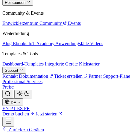
Ressourcen
Community & Events
Entwicklerzentrum
Community
Events
Weiterbildung
Blog
Ebooks
IoT Academy
Anwendungsfälle
Videos
Templates & Tools
Dashboard-Templates
Integrierte Geräte
Kickstarter
Support
Kontakt
Dokumentation
Ticket erstellen
Partner
Support-Pläne
Professional Services
Preise
DE
EN
PT
ES
FR
Demo buchen
Jetzt starten
Zurück zu Geräten