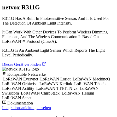
netvox R311G
R311G Has A Built-In Photosensitive Sensor, And It Is Used For
The Detection Of Ambient Light Intensity.
It Can Work With Other Devices To Perform Wireless Dimming
Functions, And The Wireless Communication Is Based On
LoRaWAN™ Protocol (ClassA).
R311G Is An Ambient Light Sensor Which Reports The Light
Level Periodically.
Dieses Gerät verbinden
Kompatible Netzwerke
LoRaWAN Everynet
LoRaWAN Loriot
LoRaWAN MachineQ
LoRaWAN Orbiwise
LoRaWAN Kerlink
LoRaWAN Tektelic
LoRaWAN Actility
LoRaWAN TTI/TTN v3
LoRaWAN
Swisscom
LoRaWAN ChirpStack
LoRaWAN Helium
LoRaWAN Senet
Dokumentation
Integrationsanleitung ansehen