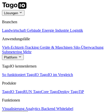
Lösungen
Branchen
Landwirtschaft
Gebäude
Energie
Industrie
Logistik
Anwendungsfälle
Vieh-Echtzeit-Tracking
Geräte & Maschinen
Silo-Überwachung
Submetering
Mehr
Plattform
TagoIO kennenlernen
So funktioniert TagoIO
TagoIO im Vergleich
Produkte
TagoIO
TagoRUN
TagoCore
TagoDeploy
TagoTiP
Funktionen
Visualisierung
Analytics
Backend
Whitelabel