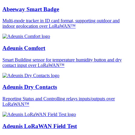
Abeeway Smart Badge
Multi-mode tracker in ID card format, supporting outdoor and
indoor geolocation over LoRaWAN™
Adeunis Comfort
Smart Building sensor for temperature humidity button and dry
contact input over LoRaWAN™
Adeunis Dry Contacts
Reporting Status and Controlling relays inputs/outputs over
LoRaWAN™
Adeunis LoRaWAN Field Test