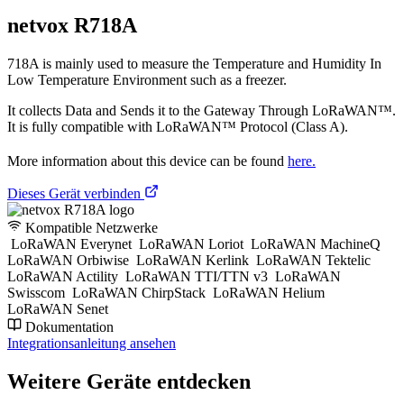
netvox R718A
718A is mainly used to measure the Temperature and Humidity In
Low Temperature Environment such as a freezer.
It collects Data and Sends it to the Gateway Through LoRaWAN™.
It is fully compatible with LoRaWAN™ Protocol (Class A).
More information about this device can be found
here.
Dieses Gerät verbinden
Kompatible Netzwerke
LoRaWAN Everynet
LoRaWAN Loriot
LoRaWAN MachineQ
LoRaWAN Orbiwise
LoRaWAN Kerlink
LoRaWAN Tektelic
LoRaWAN Actility
LoRaWAN TTI/TTN v3
LoRaWAN
Swisscom
LoRaWAN ChirpStack
LoRaWAN Helium
LoRaWAN Senet
Dokumentation
Integrationsanleitung ansehen
Weitere Geräte entdecken