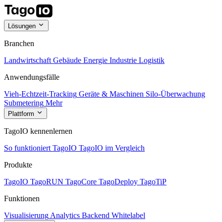
Lösungen
Branchen
Landwirtschaft
Gebäude
Energie
Industrie
Logistik
Anwendungsfälle
Vieh-Echtzeit-Tracking
Geräte & Maschinen
Silo-Überwachung
Submetering
Mehr
Plattform
TagoIO kennenlernen
So funktioniert TagoIO
TagoIO im Vergleich
Produkte
TagoIO
TagoRUN
TagoCore
TagoDeploy
TagoTiP
Funktionen
Visualisierung
Analytics
Backend
Whitelabel