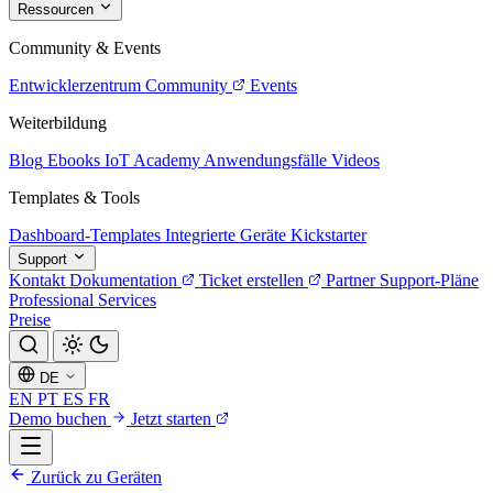
Ressourcen
Community & Events
Entwicklerzentrum
Community
Events
Weiterbildung
Blog
Ebooks
IoT Academy
Anwendungsfälle
Videos
Templates & Tools
Dashboard-Templates
Integrierte Geräte
Kickstarter
Support
Kontakt
Dokumentation
Ticket erstellen
Partner
Support-Pläne
Professional Services
Preise
DE
EN
PT
ES
FR
Demo buchen
Jetzt starten
Zurück zu Geräten