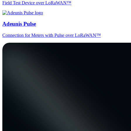
Field Test Device over LoRaWAN™
Adeunis Pulse
Connection for Meters with Pulse over LoRaWAN™