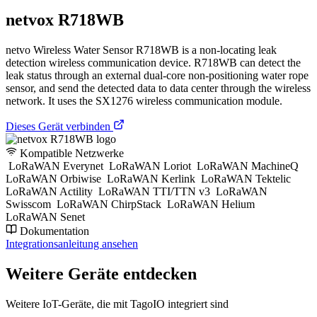
netvox R718WB
netvo Wireless Water Sensor R718WB is a non-locating leak
detection wireless communication device. R718WB can detect the
leak status through an external dual-core non-positioning water rope
sensor, and send the detected data to data center through the wireless
network. It uses the SX1276 wireless communication module.
Dieses Gerät verbinden
Kompatible Netzwerke
LoRaWAN Everynet
LoRaWAN Loriot
LoRaWAN MachineQ
LoRaWAN Orbiwise
LoRaWAN Kerlink
LoRaWAN Tektelic
LoRaWAN Actility
LoRaWAN TTI/TTN v3
LoRaWAN
Swisscom
LoRaWAN ChirpStack
LoRaWAN Helium
LoRaWAN Senet
Dokumentation
Integrationsanleitung ansehen
Weitere Geräte entdecken
Weitere IoT-Geräte, die mit TagoIO integriert sind