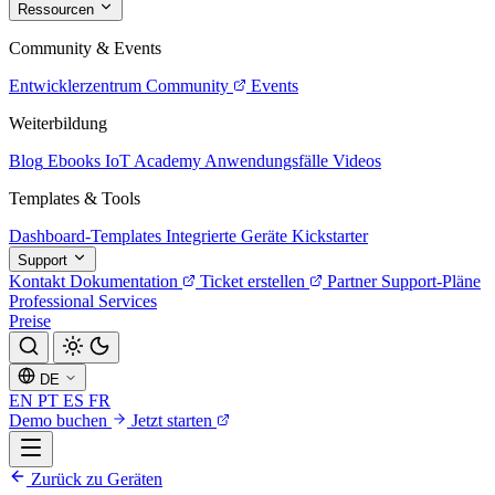
Ressourcen
Community & Events
Entwicklerzentrum
Community
Events
Weiterbildung
Blog
Ebooks
IoT Academy
Anwendungsfälle
Videos
Templates & Tools
Dashboard-Templates
Integrierte Geräte
Kickstarter
Support
Kontakt
Dokumentation
Ticket erstellen
Partner
Support-Pläne
Professional Services
Preise
DE
EN
PT
ES
FR
Demo buchen
Jetzt starten
Zurück zu Geräten