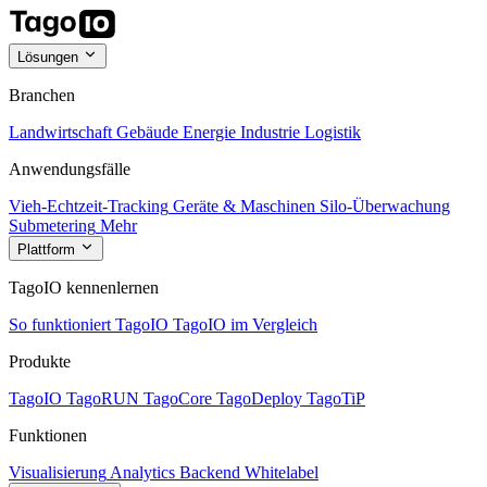
Lösungen
Branchen
Landwirtschaft
Gebäude
Energie
Industrie
Logistik
Anwendungsfälle
Vieh-Echtzeit-Tracking
Geräte & Maschinen
Silo-Überwachung
Submetering
Mehr
Plattform
TagoIO kennenlernen
So funktioniert TagoIO
TagoIO im Vergleich
Produkte
TagoIO
TagoRUN
TagoCore
TagoDeploy
TagoTiP
Funktionen
Visualisierung
Analytics
Backend
Whitelabel