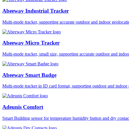
Abeeway Industrial Tracker
Multi-mode tracker, supporting accurate outdoor and indoor geol
Abeeway Micro Tracker
Multi-mode tracker, small size, supporting accurate outdoor and i
Abeeway Smart Badge
Multi-mode tracker in ID card format, supporting outdoor and ind
Adeunis Comfort
Smart Building sensor for temperature humidity button and dry co