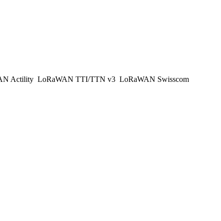
 Actility
LoRaWAN TTI/TTN v3
LoRaWAN Swisscom