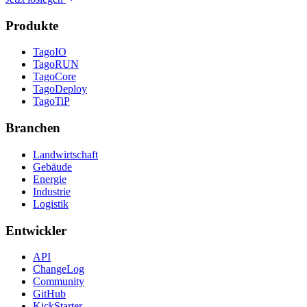
Produkte
TagoIO
TagoRUN
TagoCore
TagoDeploy
TagoTiP
Branchen
Landwirtschaft
Gebäude
Energie
Industrie
Logistik
Entwickler
API
ChangeLog
Community
GitHub
KickStarter