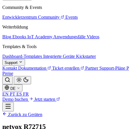
Community & Events
Entwicklerzentrum
Community
Events
Weiterbildung
Blog
Ebooks
IoT Academy
Anwendungsfälle
Videos
Templates & Tools
Dashboard-Templates
Integrierte Geräte
Kickstarter
Support
Kontakt
Dokumentation
Ticket erstellen
Partner
Support-Pläne
P
Preise
DE
EN
PT
ES
FR
Demo buchen
Jetzt starten
Zurück zu Geräten
netvox R72715