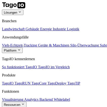
Lösungen
Branchen
Landwirtschaft
Gebäude
Energie
Industrie
Logistik
Anwendungsfälle
Vieh-Echtzeit-Tracking
Geräte & Maschinen
Silo-Überwachung
Subm
Plattform
TagoIO kennenlernen
So funktioniert TagoIO
TagoIO im Vergleich
Produkte
TagoIO
TagoRUN
TagoCore
TagoDeploy
TagoTiP
Funktionen
Visualisierung
Analytics
Backend
Whitelabel
Ressourcen