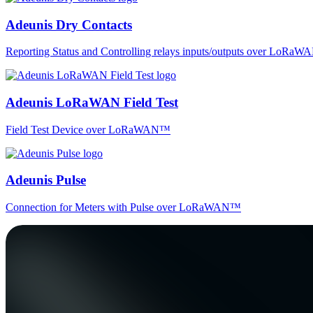
Adeunis Dry Contacts
Reporting Status and Controlling relays inputs/outputs over LoRa
Adeunis LoRaWAN Field Test
Field Test Device over LoRaWAN™
Adeunis Pulse
Connection for Meters with Pulse over LoRaWAN™