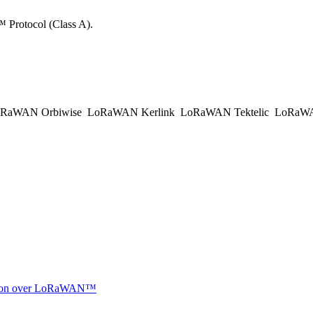
rotocol (Class A).
RaWAN Orbiwise
LoRaWAN Kerlink
LoRaWAN Tektelic
LoRaWAN
ocation over LoRaWAN™