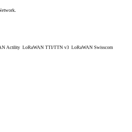
Network.
 Actility
LoRaWAN TTI/TTN v3
LoRaWAN Swisscom