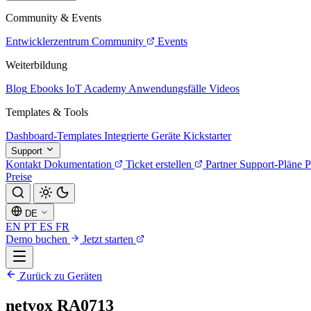
Community & Events
Entwicklerzentrum
Community
Events
Weiterbildung
Blog
Ebooks
IoT Academy
Anwendungsfälle
Videos
Templates & Tools
Dashboard-Templates
Integrierte Geräte
Kickstarter
Support
Kontakt
Dokumentation
Ticket erstellen
Partner
Support-Pläne
P
Preise
DE
EN
PT
ES
FR
Demo buchen
Jetzt starten
Zurück zu Geräten
netvox RA0713