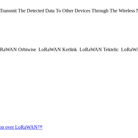
ransmit The Detected Data To Other Devices Through The Wireless 
RaWAN Orbiwise
LoRaWAN Kerlink
LoRaWAN Tektelic
LoRaWAN
ocation over LoRaWAN™