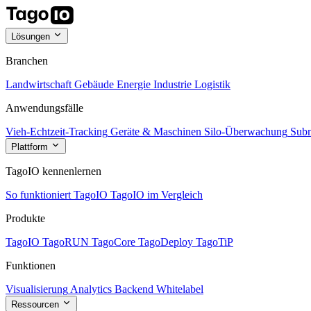
Lösungen
Branchen
Landwirtschaft
Gebäude
Energie
Industrie
Logistik
Anwendungsfälle
Vieh-Echtzeit-Tracking
Geräte & Maschinen
Silo-Überwachung
Subm
Plattform
TagoIO kennenlernen
So funktioniert TagoIO
TagoIO im Vergleich
Produkte
TagoIO
TagoRUN
TagoCore
TagoDeploy
TagoTiP
Funktionen
Visualisierung
Analytics
Backend
Whitelabel
Ressourcen