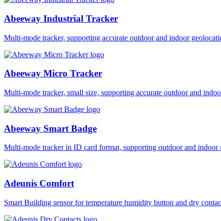
Abeeway Industrial Tracker
Multi-mode tracker, supporting accurate outdoor and indoor geol
Abeeway Micro Tracker
Multi-mode tracker, small size, supporting accurate outdoor and i
Abeeway Smart Badge
Multi-mode tracker in ID card format, supporting outdoor and ind
Adeunis Comfort
Smart Building sensor for temperature humidity button and dry co