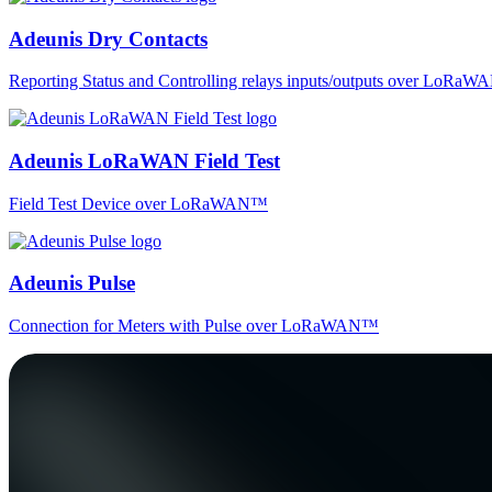
Adeunis Dry Contacts
Reporting Status and Controlling relays inputs/outputs over LoRa
Adeunis LoRaWAN Field Test
Field Test Device over LoRaWAN™
Adeunis Pulse
Connection for Meters with Pulse over LoRaWAN™