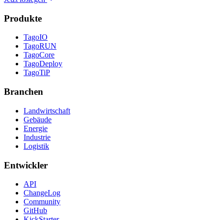
Produkte
TagoIO
TagoRUN
TagoCore
TagoDeploy
TagoTiP
Branchen
Landwirtschaft
Gebäude
Energie
Industrie
Logistik
Entwickler
API
ChangeLog
Community
GitHub
KickStarter