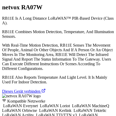
netvox RA07W
RB11E Is A Long Distance LoRaWAN™ PIR-Based Device (Class
A).
RB11E Combines Motion Detection, Temperature, And Illumination
Sensors.
With Real-Time Motion Detection, RB11E Senses The Movement
Of People, Animal Or Other Objects And If A Person Or An Object
Moves In The Monitoring Area, RB11E Will Detect The Infrared
Signal And Report The Status Information To The Gateway. Users
Can Execute Different Instructions Or Scenes According To
Different Configurations.
RB11E Also Reports Temperature And Light Level. It Is Mainly
Used For Indoor Detection.
Dieses Gerät verbinden
Kompatible Netzwerke
LoRaWAN Everynet
LoRaWAN Loriot
LoRaWAN MachineQ
LoRaWAN Orbiwise
LoRaWAN Kerlink
LoRaWAN Tektelic
LoRaWAN Actility
LoRaWAN TTI/TTN v3
LoRaWAN