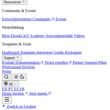
Ressourcen
Community & Events
Entwicklerzentrum
Community
Events
Weiterbildung
Blog
Ebooks
IoT Academy
Anwendungsfälle
Videos
Templates & Tools
Dashboard-Templates
Integrierte Geräte
Kickstarter
Support
Kontakt
Dokumentation
Ticket erstellen
Partner
Support-Pläne
Professional Services
Preise
DE
EN
PT
ES
FR
Demo buchen
Jetzt starten
Zurück zu Geräten