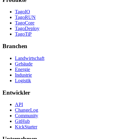
TagoIO
TagoRUN
TagoCore
TagoDeploy
TagoTiP
Branchen
Landwirtschaft
Gebäude
Energie
Industrie
Logistik
Entwickler
API
ChangeLog
Community
GitHub
KickStarter
Unternehmen