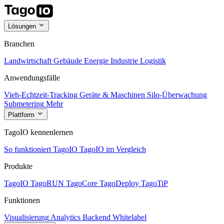
Lösungen
Branchen
Landwirtschaft
Gebäude
Energie
Industrie
Logistik
Anwendungsfälle
Vieh-Echtzeit-Tracking
Geräte & Maschinen
Silo-Überwachung
Submetering
Mehr
Plattform
TagoIO kennenlernen
So funktioniert TagoIO
TagoIO im Vergleich
Produkte
TagoIO
TagoRUN
TagoCore
TagoDeploy
TagoTiP
Funktionen
Visualisierung
Analytics
Backend
Whitelabel