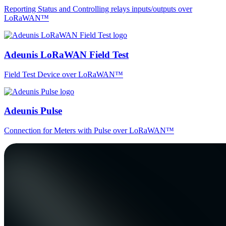
Reporting Status and Controlling relays inputs/outputs over
LoRaWAN™
Adeunis LoRaWAN Field Test
Field Test Device over LoRaWAN™
Adeunis Pulse
Connection for Meters with Pulse over LoRaWAN™