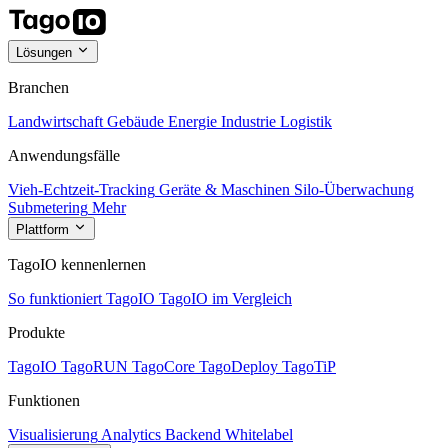
Lösungen
Branchen
Landwirtschaft
Gebäude
Energie
Industrie
Logistik
Anwendungsfälle
Vieh-Echtzeit-Tracking
Geräte & Maschinen
Silo-Überwachung
Submetering
Mehr
Plattform
TagoIO kennenlernen
So funktioniert TagoIO
TagoIO im Vergleich
Produkte
TagoIO
TagoRUN
TagoCore
TagoDeploy
TagoTiP
Funktionen
Visualisierung
Analytics
Backend
Whitelabel