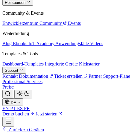
Ressourcen
Community & Events
Entwicklerzentrum
Community
Events
Weiterbildung
Blog
Ebooks
IoT Academy
Anwendungsfälle
Videos
Templates & Tools
Dashboard-Templates
Integrierte Geräte
Kickstarter
Support
Kontakt
Dokumentation
Ticket erstellen
Partner
Support-Pläne
Professional Services
Preise
DE
EN
PT
ES
FR
Demo buchen
Jetzt starten
Zurück zu Geräten