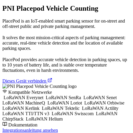
PNI Placepod Vehicle Counting
PlacePod is an IoT-enabled smart parking sensor for on-street and
off-street public and private parking management.
It solves the most mission-critical aspects of parking management:
accurate, real-time vehicle detection and the location of available
parking spaces.
PlacePod provides accurate vehicle detection in parking spaces, up
to 10 years of battery life, and is stable over temperature
fluctuations, even in harsh environments.
Dieses Gerät verbinden
Kompatible Netzwerke
LoRaWAN Everynet
LoRaWAN SenRa
LoRaWAN Senet
LoRaWAN MachineQ
LoRaWAN Loriot
LoRaWAN Orbiwise
LoRaWAN Kerlink
LoRaWAN Tektelic
LoRaWAN Actility
LoRaWAN TTI/TTN v3
LoRaWAN Swisscom
LoRaWAN
ChirpStack
LoRaWAN Helium
Dokumentation
Integrationsanleitung ansehen