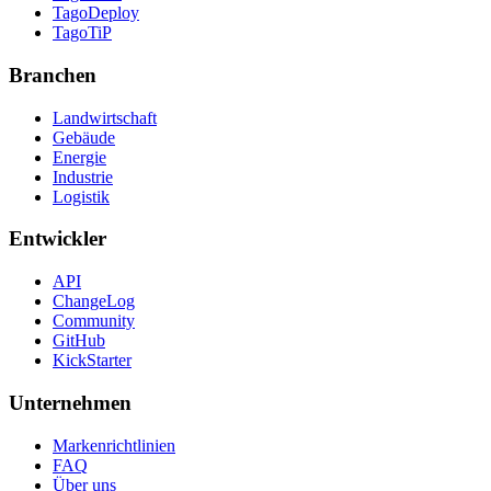
TagoDeploy
TagoTiP
Branchen
Landwirtschaft
Gebäude
Energie
Industrie
Logistik
Entwickler
API
ChangeLog
Community
GitHub
KickStarter
Unternehmen
Markenrichtlinien
FAQ
Über uns