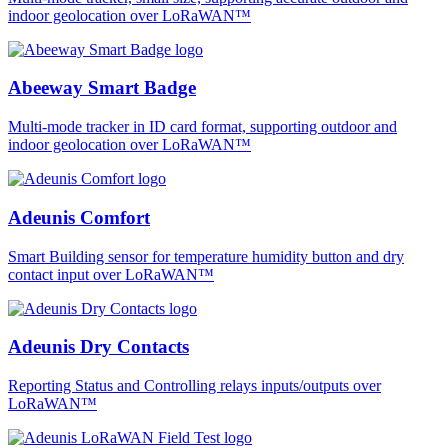
indoor geolocation over LoRaWAN™
Abeeway Smart Badge
Multi-mode tracker in ID card format, supporting outdoor and
indoor geolocation over LoRaWAN™
Adeunis Comfort
Smart Building sensor for temperature humidity button and dry
contact input over LoRaWAN™
Adeunis Dry Contacts
Reporting Status and Controlling relays inputs/outputs over
LoRaWAN™