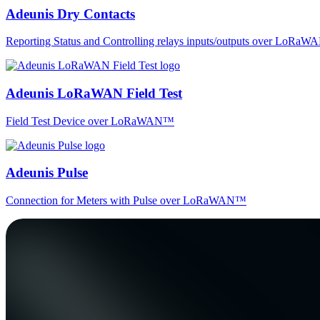
Adeunis Dry Contacts
Reporting Status and Controlling relays inputs/outputs over LoRa
Adeunis LoRaWAN Field Test
Field Test Device over LoRaWAN™
Adeunis Pulse
Connection for Meters with Pulse over LoRaWAN™