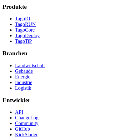
Produkte
TagoIO
TagoRUN
TagoCore
TagoDeploy
TagoTiP
Branchen
Landwirtschaft
Gebäude
Energie
Industrie
Logistik
Entwickler
API
ChangeLog
Community
GitHub
KickStarter