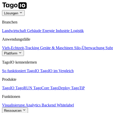
Lösungen
Branchen
Landwirtschaft
Gebäude
Energie
Industrie
Logistik
Anwendungsfälle
Vieh-Echtzeit-Tracking
Geräte & Maschinen
Silo-Überwachung
Subm
Plattform
TagoIO kennenlernen
So funktioniert TagoIO
TagoIO im Vergleich
Produkte
TagoIO
TagoRUN
TagoCore
TagoDeploy
TagoTiP
Funktionen
Visualisierung
Analytics
Backend
Whitelabel
Ressourcen