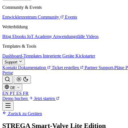
Community & Events
Entwicklerzentrum
Community
Events
Weiterbildung
Blog
Ebooks
IoT Academy
Anwendungsfälle
Videos
Templates & Tools
Dashboard-Templates
Integrierte Geräte
Kickstarter
Support
Kontakt
Dokumentation
Ticket erstellen
Partner
Support-Pläne
P
Preise
DE
EN
PT
ES
FR
Demo buchen
Jetzt starten
Zurück zu Geräten
STREGA Smart-Valve Lite Edition