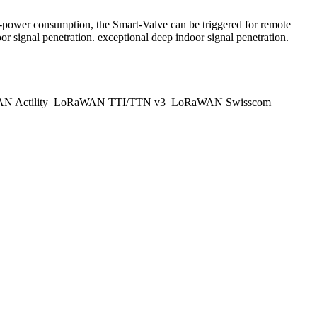
power consumption, the Smart-Valve can be triggered for remote
signal penetration. exceptional deep indoor signal penetration.
 Actility
LoRaWAN TTI/TTN v3
LoRaWAN Swisscom