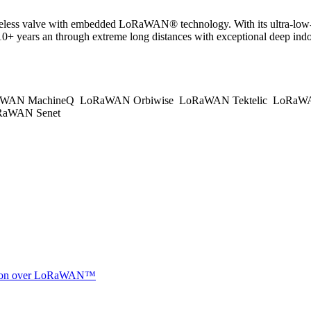
reless valve with embedded LoRaWAN® technology. With its ultra-low-
 years an through extreme long distances with exceptional deep indoor 
WAN MachineQ
LoRaWAN Orbiwise
LoRaWAN Tektelic
LoRaWAN
aWAN Senet
ocation over LoRaWAN™