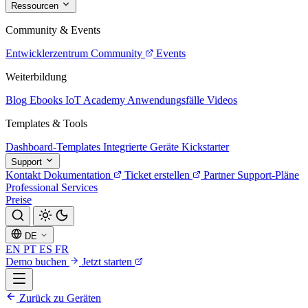
Ressourcen
Community & Events
Entwicklerzentrum
Community
Events
Weiterbildung
Blog
Ebooks
IoT Academy
Anwendungsfälle
Videos
Templates & Tools
Dashboard-Templates
Integrierte Geräte
Kickstarter
Support
Kontakt
Dokumentation
Ticket erstellen
Partner
Support-Pläne
Professional Services
Preise
DE
EN
PT
ES
FR
Demo buchen
Jetzt starten
Zurück zu Geräten