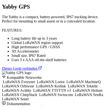
Yabby GPS
The Yabby is a compact, battery-powered, IP67 tracking device.
Perfect for mounting to small assets or in a concealed location.
FEATURES:
Long battery life up to 3 years
Global LoRaWAN region support
High performance GPS / GNSS
3D Accelerometer
Small size, IP67 Rated
Uses 3 x AAA off-the-shelf batteries
Dieses Gerät verbinden
Kompatible Netzwerke
LoRaWAN Everynet
LoRaWAN Loriot
LoRaWAN MachineQ
LoRaWAN Orbiwise
LoRaWAN Kerlink
LoRaWAN Tektelic
LoRaWAN Actility
LoRaWAN TTI/TTN v3
LoRaWAN Helium
LoRaWAN ChirpStack
LoRaWAN Swisscom
LoRaWAN SenRa
LoRaWAN Senet
Dokumentation