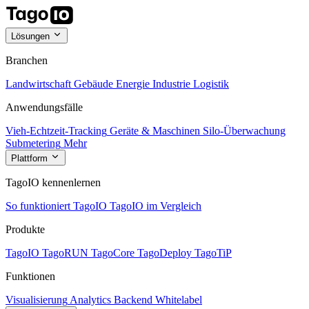
Lösungen
Branchen
Landwirtschaft
Gebäude
Energie
Industrie
Logistik
Anwendungsfälle
Vieh-Echtzeit-Tracking
Geräte & Maschinen
Silo-Überwachung
Submetering
Mehr
Plattform
TagoIO kennenlernen
So funktioniert TagoIO
TagoIO im Vergleich
Produkte
TagoIO
TagoRUN
TagoCore
TagoDeploy
TagoTiP
Funktionen
Visualisierung
Analytics
Backend
Whitelabel