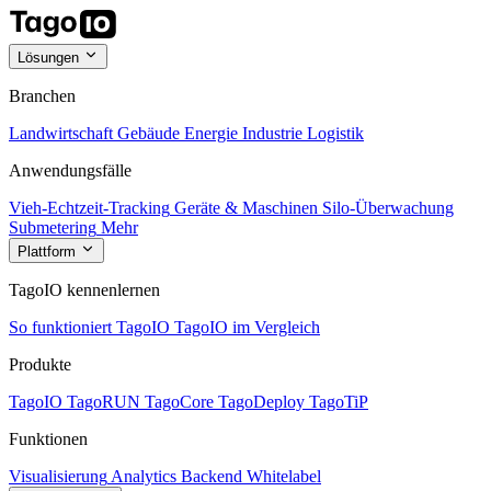
Lösungen
Branchen
Landwirtschaft
Gebäude
Energie
Industrie
Logistik
Anwendungsfälle
Vieh-Echtzeit-Tracking
Geräte & Maschinen
Silo-Überwachung
Submetering
Mehr
Plattform
TagoIO kennenlernen
So funktioniert TagoIO
TagoIO im Vergleich
Produkte
TagoIO
TagoRUN
TagoCore
TagoDeploy
TagoTiP
Funktionen
Visualisierung
Analytics
Backend
Whitelabel