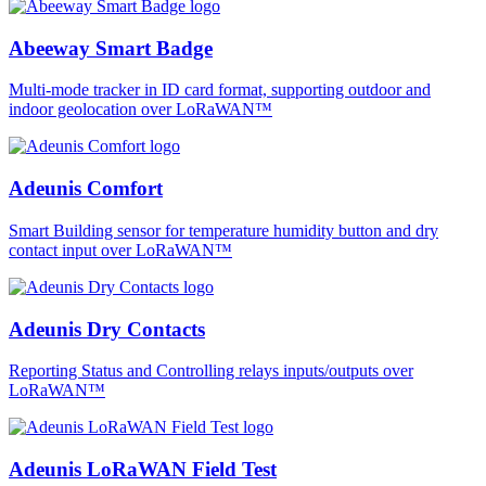
Abeeway Smart Badge
Multi-mode tracker in ID card format, supporting outdoor and
indoor geolocation over LoRaWAN™
Adeunis Comfort
Smart Building sensor for temperature humidity button and dry
contact input over LoRaWAN™
Adeunis Dry Contacts
Reporting Status and Controlling relays inputs/outputs over
LoRaWAN™
Adeunis LoRaWAN Field Test