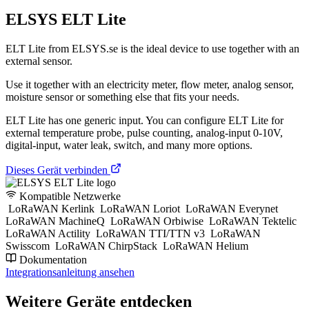
ELSYS ELT Lite
ELT Lite from ELSYS.se is the ideal device to use together with an
external sensor.
Use it together with an electricity meter, flow meter, analog sensor,
moisture sensor or something else that fits your needs.
ELT Lite has one generic input. You can configure ELT Lite for
external temperature probe, pulse counting, analog-input 0-10V,
digital-input, water leak, switch, and many more options.
Dieses Gerät verbinden
Kompatible Netzwerke
LoRaWAN Kerlink
LoRaWAN Loriot
LoRaWAN Everynet
LoRaWAN MachineQ
LoRaWAN Orbiwise
LoRaWAN Tektelic
LoRaWAN Actility
LoRaWAN TTI/TTN v3
LoRaWAN
Swisscom
LoRaWAN ChirpStack
LoRaWAN Helium
Dokumentation
Integrationsanleitung ansehen
Weitere Geräte entdecken