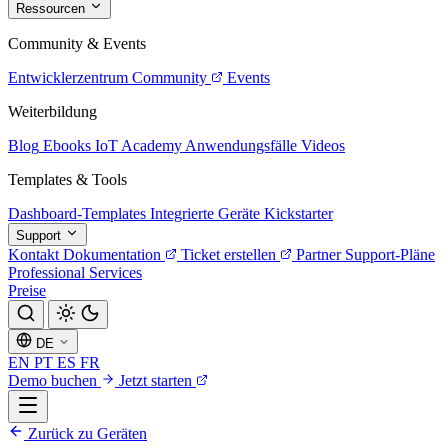
Ressourcen
Community & Events
Entwicklerzentrum
Community
Events
Weiterbildung
Blog
Ebooks
IoT Academy
Anwendungsfälle
Videos
Templates & Tools
Dashboard-Templates
Integrierte Geräte
Kickstarter
Support
Kontakt
Dokumentation
Ticket erstellen
Partner
Support-Pläne
Professional Services
Preise
DE
EN
PT
ES
FR
Demo buchen
Jetzt starten
Zurück zu Geräten