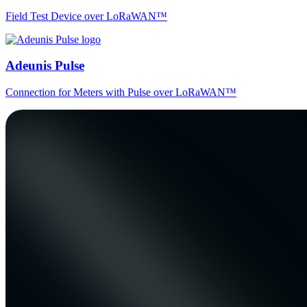
Field Test Device over LoRaWAN™
Adeunis Pulse
Connection for Meters with Pulse over LoRaWAN™