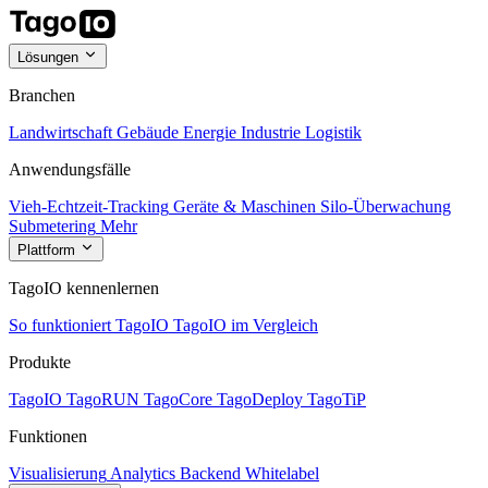
Lösungen
Branchen
Landwirtschaft
Gebäude
Energie
Industrie
Logistik
Anwendungsfälle
Vieh-Echtzeit-Tracking
Geräte & Maschinen
Silo-Überwachung
Submetering
Mehr
Plattform
TagoIO kennenlernen
So funktioniert TagoIO
TagoIO im Vergleich
Produkte
TagoIO
TagoRUN
TagoCore
TagoDeploy
TagoTiP
Funktionen
Visualisierung
Analytics
Backend
Whitelabel