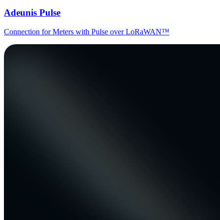
Adeunis Pulse
Connection for Meters with Pulse over LoRaWAN™