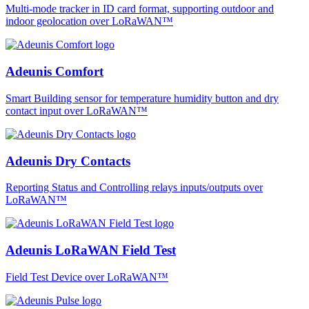
Multi-mode tracker in ID card format, supporting outdoor and
indoor geolocation over LoRaWAN™
Adeunis Comfort
Smart Building sensor for temperature humidity button and dry
contact input over LoRaWAN™
Adeunis Dry Contacts
Reporting Status and Controlling relays inputs/outputs over
LoRaWAN™
Adeunis LoRaWAN Field Test
Field Test Device over LoRaWAN™