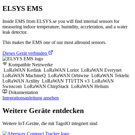
ELSYS EMS
Inside EMS from ELSYS.se you will find internal sensors for
measuring indoor temperature, humidity, acceleration, and a water
leak detector.
This makes the EMS one of our most allround sensors.
Dieses Gerät verbinden
Kompatible Netzwerke
LoRaWAN Kerlink
LoRaWAN Loriot
LoRaWAN Everynet
LoRaWAN MachineQ
LoRaWAN Orbiwise
LoRaWAN Tektelic
LoRaWAN Actility
LoRaWAN TTI/TTN v3
LoRaWAN
Swisscom
LoRaWAN ChirpStack
LoRaWAN Helium
Dokumentation
Integrationsanleitung ansehen
Weitere Geräte entdecken
Weitere IoT-Geräte, die mit TagoIO integriert sind