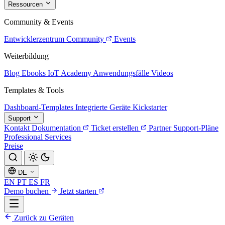
Ressourcen
Community & Events
Entwicklerzentrum
Community
Events
Weiterbildung
Blog
Ebooks
IoT Academy
Anwendungsfälle
Videos
Templates & Tools
Dashboard-Templates
Integrierte Geräte
Kickstarter
Support
Kontakt
Dokumentation
Ticket erstellen
Partner
Support-Pläne
Professional Services
Preise
DE
EN
PT
ES
FR
Demo buchen
Jetzt starten
Zurück zu Geräten