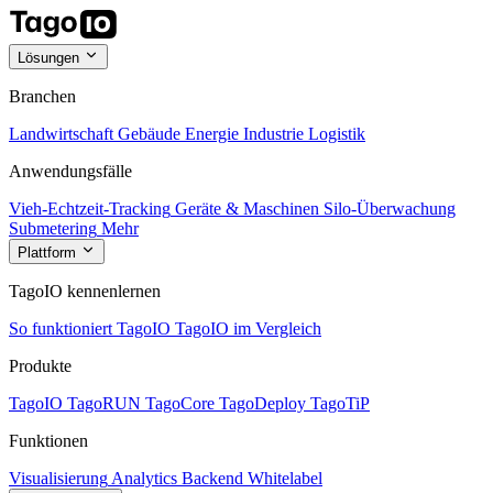
Lösungen
Branchen
Landwirtschaft
Gebäude
Energie
Industrie
Logistik
Anwendungsfälle
Vieh-Echtzeit-Tracking
Geräte & Maschinen
Silo-Überwachung
Submetering
Mehr
Plattform
TagoIO kennenlernen
So funktioniert TagoIO
TagoIO im Vergleich
Produkte
TagoIO
TagoRUN
TagoCore
TagoDeploy
TagoTiP
Funktionen
Visualisierung
Analytics
Backend
Whitelabel