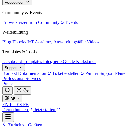
Ressourcen
Community & Events
Entwicklerzentrum
Community
Events
Weiterbildung
Blog
Ebooks
IoT Academy
Anwendungsfälle
Videos
Templates & Tools
Dashboard-Templates
Integrierte Geräte
Kickstarter
Support
Kontakt
Dokumentation
Ticket erstellen
Partner
Support-Pläne
Professional Services
Preise
DE
EN
PT
ES
FR
Demo buchen
Jetzt starten
Zurück zu Geräten