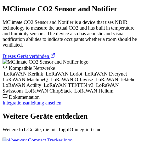
MClimate CO2 Sensor and Notifier
MClimate CO2 Sensor and Notifier is a device that uses NDIR
technology to measure the actual CO2 and has built in temperature
and humidity sensors. The device also has acoustic and visual
notification abilities to indicate occupants whether a room should be
ventilated.
Dieses Gerät verbinden
Kompatible Netzwerke
LoRaWAN Kerlink
LoRaWAN Loriot
LoRaWAN Everynet
LoRaWAN MachineQ
LoRaWAN Orbiwise
LoRaWAN Tektelic
LoRaWAN Actility
LoRaWAN TTI/TTN v3
LoRaWAN
Swisscom
LoRaWAN ChirpStack
LoRaWAN Helium
Dokumentation
Integrationsanleitung ansehen
Weitere Geräte entdecken
Weitere IoT-Geräte, die mit TagoIO integriert sind