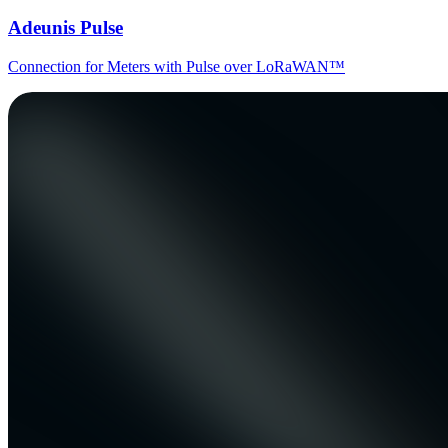
Adeunis Pulse
Connection for Meters with Pulse over LoRaWAN™