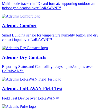
Multi-mode tracker in ID card format, supporting outdoor and
indoor geolocation over LoRaWAN™
Adeunis Comfort
Smart Building sensor for temperature humidity button and dry
contact input over LoRaWAN™
Adeunis Dry Contacts
Reporting Status and Controlling relays inputs/outputs over
LoRaWAN™
Adeunis LoRaWAN Field Test
Field Test Device over LoRaWAN™